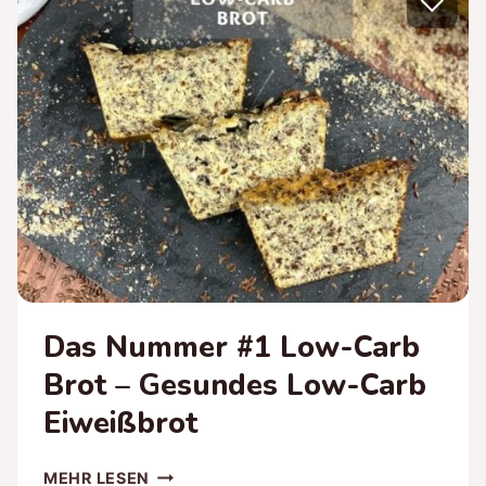
♡
GESUNDE
SMOOTHIE
BOWL
Das Nummer #1 Low-Carb
Brot – Gesundes Low-Carb
Eiweißbrot
DAS
MEHR LESEN