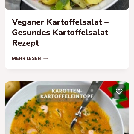
Veganer Kartoffelsalat –
Gesundes Kartoffelsalat
Rezept
VEGANER
MEHR LESEN
KARTOFFELSALAT
–
GESUNDES
KARTOFFELSALAT
♡
REZEPT