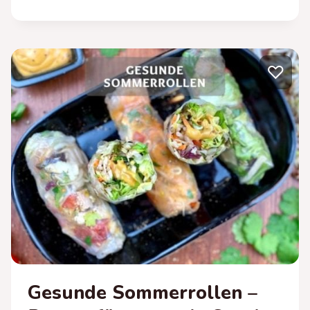
NUMMER
#1
LOW-
CARB
♡
BROT
–
GESUNDES
LOW-
CARB
EIWEISSBROT
Gesunde Sommerrollen –