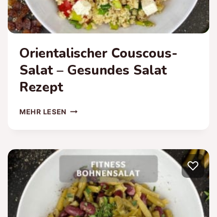
Orientalischer Couscous-
Salat – Gesundes Salat
Rezept
ORIENTALISCHER
MEHR LESEN
COUSCOUS-
SALAT
–
GESUNDES
♡
SALAT
REZEPT