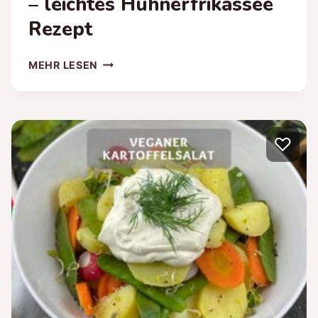
– leichtes Hühnerfrikassee
Rezept
GESUNDES
MEHR LESEN
HÜHNERFRIKASSEE
–
LEICHTES
HÜHNERFRIKASSEE
♡
REZEPT