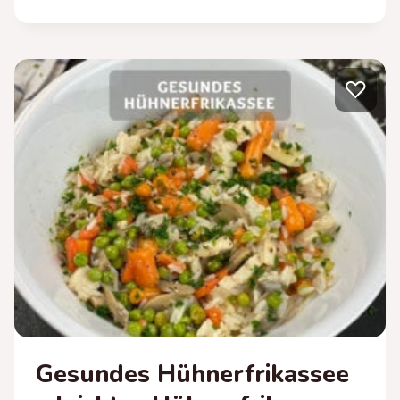
SÜSSKARTOFFEL M
IT H
ONIG-Z
ITRONEN D
♡
IP –
G
ESUNDE O
FEN S
ÜSSKARTOFFEL
Gesundes Hühnerfrikassee