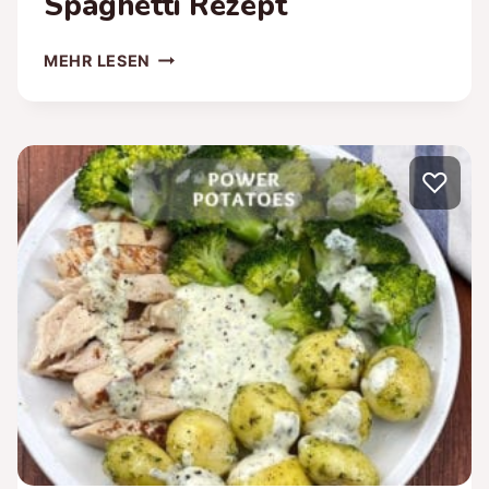
Spaghetti Rezept
GESUNDE
MEHR LESEN
SPAGHETTI
BOLOGNESE
–
GESUNDES
♡
SPAGHETTI
REZEPT