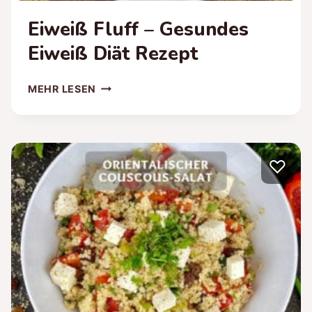
Eiweiß Fluff – Gesundes
Eiweiß Diät Rezept
EIWEISS F
MEHR LESEN
LUFF –
G
ESUNDES E
IWEISS DI
♡
ÄT RE
ZEPT