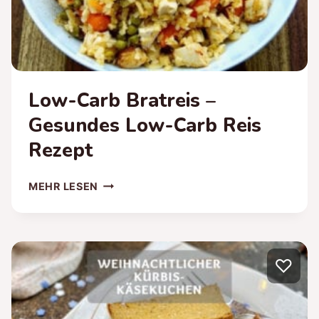
Low-Carb Bratreis –
Gesundes Low-Carb Reis
Rezept
LOW-
MEHR LESEN
CARB
BRATREIS
–
GESUNDES
♡
LOW-
CARB
REIS
REZEPT