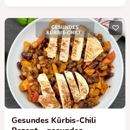
BOWL
–
GESUNDES
GNOCCHI
♡
REZEPT
Gesundes Kürbis-Chili