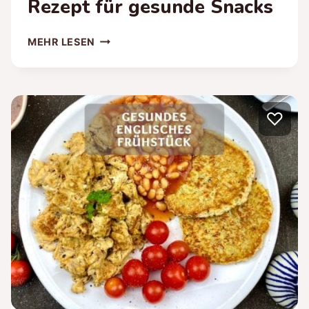
Rezept für gesunde Snacks
GESUNDE
MEHR LESEN
SOMMERROLLEN
–
REZEPT
FÜR
♡
GESUNDE
SNACKS