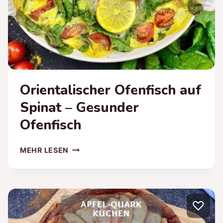
Orientalischer Ofenfisch auf
Spinat – Gesunder
Ofenfisch
ORIENTALISCHER
MEHR LESEN
OFENFISCH
AUF
SPINAT
–
♡
GESUNDER
OFENFISCH