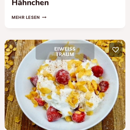
Hähnchen
GESUNDES
MEHR LESEN
NUDEL-
PILZ-
RAGOUT
MIT
♡
BROKKOLI
UND
HÄHNCHEN