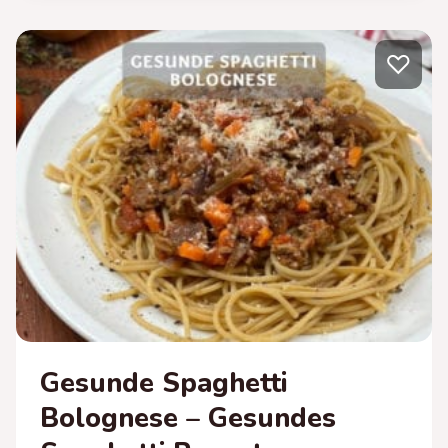
–
GESUNDES
♡
PUDDING-
OATS
REZEPT
DER
SUPERLATIVE!
Gesunde Spaghetti
Bolognese – Gesundes