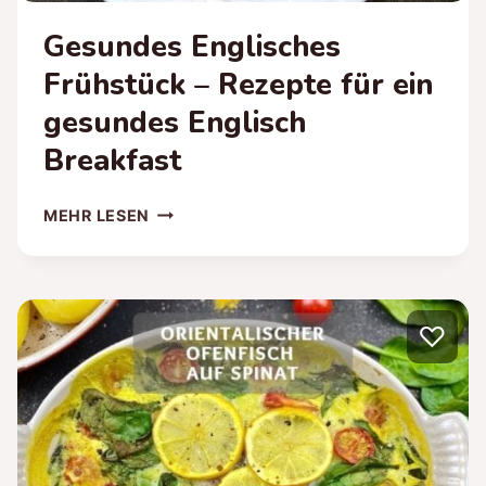
Gesundes Englisches
Frühstück – Rezepte für ein
gesundes Englisch
Breakfast
GESUNDES
MEHR LESEN
ENGLISCHES
FRÜHSTÜCK
–
REZEPTE
♡
FÜR
EIN
GESUNDES
ENGLISCH
BREAKFAST