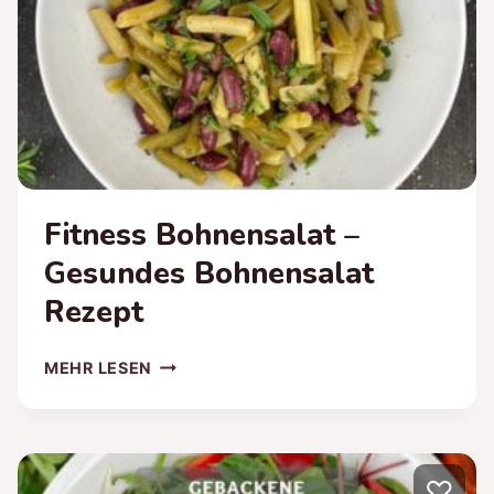
Fitness Bohnensalat –
Gesundes Bohnensalat
Rezept
FITNESS
MEHR LESEN
BOHNENSALAT
–
GESUNDES
BOHNENSALAT
♡
REZEPT