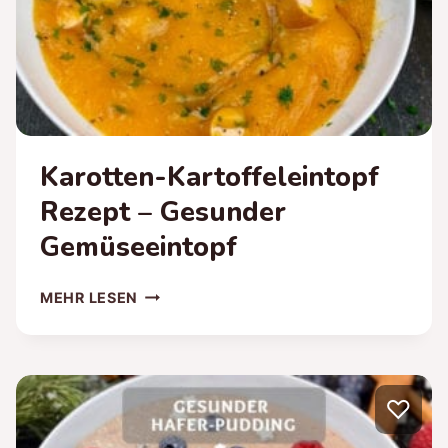
Karotten-Kartoffeleintopf
Rezept – Gesunder
Gemüseeintopf
KAROTTEN-
MEHR LESEN
KARTOFFELEINTOPF
REZEPT
–
GESUNDER
♡
GEMÜSEEINTOPF