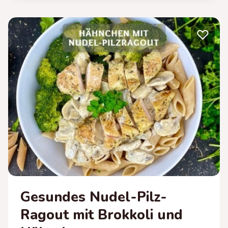
–
GESUNDER
♡
APFELKUCHEN
MIT
QUARK
Gesundes Nudel-Pilz-
Ragout mit Brokkoli und