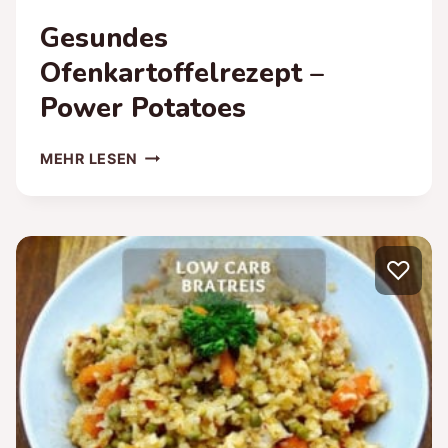
Gesundes
Ofenkartoffelrezept –
Power Potatoes
GESUNDES
MEHR LESEN
OFENKARTOFFELREZEPT
–
POWER
POTATOES
♡