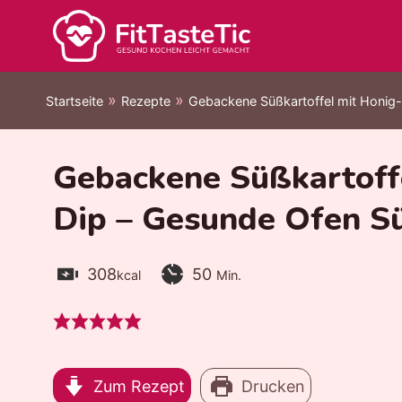
Zum
Inhalt
springen
»
»
Startseite
Rezepte
Gebackene Süßkartoffel mit Honig-
Gebackene Süßkartoff
Dip – Gesunde Ofen S
Kalorien:
Zubereitungszeit:
Minuten
308
50
kcal
Min.
Zum Rezept
Drucken