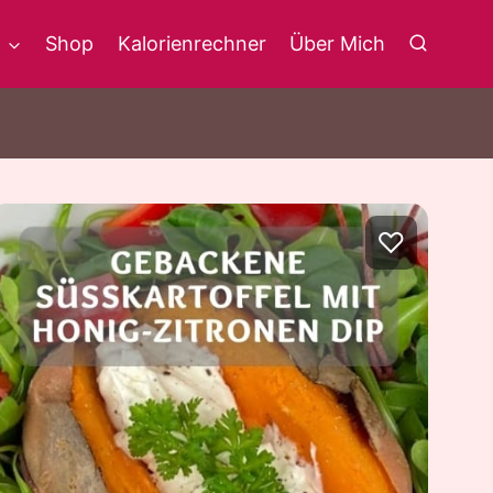
g
Shop
Kalorienrechner
Über Mich
♡