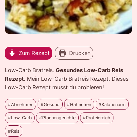
Zum Rezept
Drucken
Low-Carb Bratreis.
Gesundes Low-Carb Reis
Rezept
. Mein Low-Carb Bratreis Rezept. Dieses
Low-Carb Rezept musst du probieren!
Abnehmen
Gesund
Hähnchen
Kalorienarm
Low-Carb
Pfannengerichte
Proteinreich
Reis