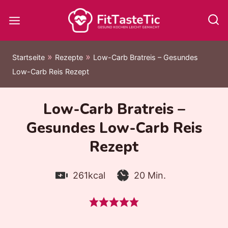
Zum
Inhalt
springen
»
»
Startseite
Rezepte
Low-Carb Bratreis – Gesundes
Low-Carb Reis Rezept
Low-Carb Bratreis –
Gesundes Low-Carb Reis
Rezept
Kalorien:
Zubereitungszeit:
Minuten
261
kcal
20
Min.