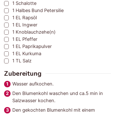
▢
1
Schalotte
e
e
▢
1
Halbes Bund
Petersilie
i
i
▢
1
EL
Rapsöl
t
t
▢
1
EL
Ingwer
▢
1
Knoblauchzehe(n)
▢
1
EL
Pfeffer
▢
1
EL
Paprikapulver
▢
1
EL
Kurkuma
▢
1
TL
Salz
Zubereitung
Wasser aufkochen.
Den Blumenkohl waschen und ca.5 min in
Salzwasser kochen.
Den gekochten Blumenkohl mit einem