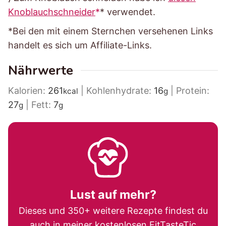
Knoblauchschneider
* verwendet.
*Bei den mit einem Sternchen versehenen Links
handelt es sich um Affiliate-Links.
Nährwerte
Kalorien:
261
|
Kohlenhydrate:
16
|
Protein:
kcal
g
27
|
Fett:
7
g
g
Lust auf mehr?
Dieses und 350+ weitere Rezepte findest du
auch in meiner kostenlosen
FitTasteTic