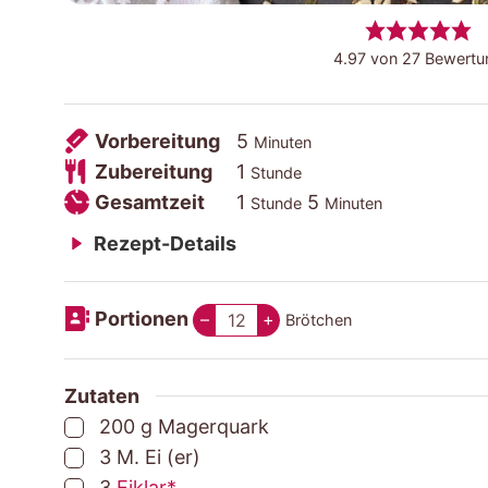
4.97
von
27
Bewertu
Vorbereitungszeit
Minuten
Vorbereitung
5
Minuten
Zubereitungszeit
Stunde
Zubereitung
1
Stunde
Gesamtzeit
Stunde
Minuten
Gesamtzeit
1
5
Stunde
Minuten
Rezept-Details
Portionen
–
+
Brötchen
Zutaten
▢
200
g
Magerquark
▢
3
M.
Ei (er)
▢
3
Eiklar