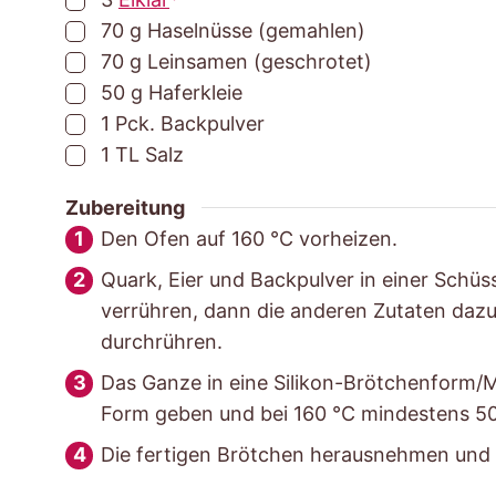
▢
70
g
Haselnüsse (gemahlen)
▢
70
g
Leinsamen (geschrotet)
▢
50
g
Haferkleie
▢
1
Pck.
Backpulver
▢
1
TL
Salz
Zubereitung
Den Ofen auf 160 °C vorheizen.
Quark, Eier und Backpulver in einer Schü
verrühren, dann die anderen Zutaten daz
durchrühren.
Das Ganze in eine Silikon-Brötchenform/M
Form geben und bei 160 °C mindestens 5
Die fertigen Brötchen herausnehmen und 