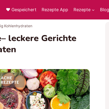
♥ Gespeichert
Rezepte App
Rezepte
Blo
ig Kohlenhydraten
 leckere Gerichte
aten