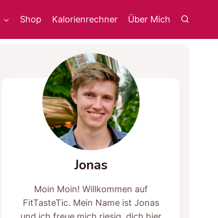
g
Shop
Kalorienrechner
Über Mich
Jonas
Moin Moin! Willkommen auf
FitTasteTic. Mein Name ist Jonas
und ich freue mich riesig, dich hier