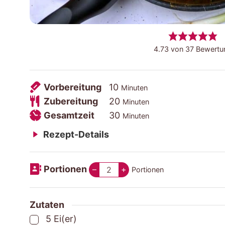
4.73
von
37
Bewertu
Vorbereitungszeit
Minuten
Vorbereitung
10
Minuten
Zubereitungszeit
Minuten
Zubereitung
20
Minuten
Gesamtzeit
Minuten
Gesamtzeit
30
Minuten
Rezept-Details
Portionen
–
+
Portionen
Zutaten
▢
5
Ei(er)