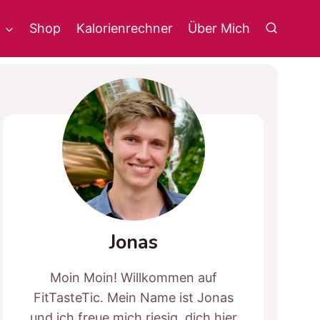
g
Shop
Kalorienrechner
Über Mich
Jonas
Moin Moin! Willkommen auf
FitTasteTic. Mein Name ist Jonas
und ich freue mich riesig, dich hier