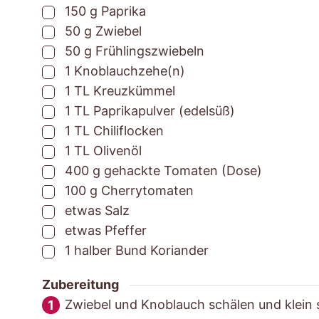
▢
150
g
Paprika
▢
50
g
Zwiebel
▢
50
g
Frühlingszwiebeln
▢
1
Knoblauchzehe(n)
▢
1
TL
Kreuzkümmel
▢
1
TL
Paprikapulver (edelsüß)
▢
1
TL
Chiliflocken
▢
1
TL
Olivenöl
▢
400
g
gehackte Tomaten (Dose)
▢
100
g
Cherrytomaten
▢
etwas
Salz
▢
etwas
Pfeffer
▢
1
halber Bund
Koriander
Zubereitung
Zwiebel und Knoblauch schälen und klein 