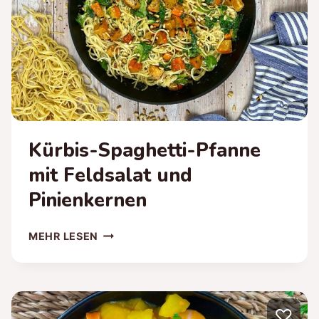
Kürbis-Spaghetti-Pfanne
mit Feldsalat und
Pinienkernen
KÜRBIS-
MEHR LESEN
SPAGHETTI-
PFANNE
MIT
FELDSALAT
♡
UND