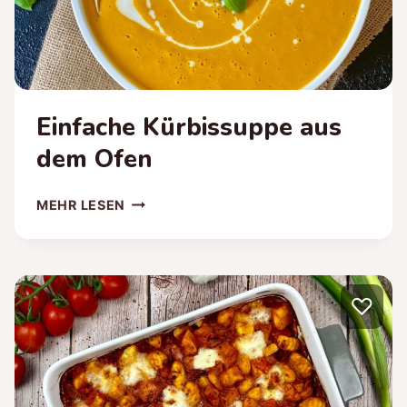
Einfache Kürbissuppe aus
dem Ofen
EINFACHE
MEHR LESEN
KÜRBISSUPPE
AUS
DEM
OFEN
♡