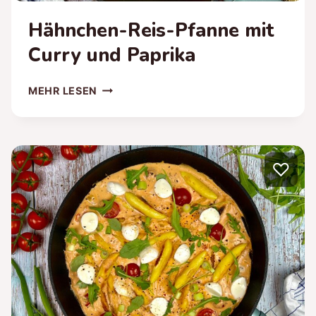
Hähnchen-Reis-Pfanne mit
Curry und Paprika
HÄHNCHEN-
MEHR LESEN
REIS-
PFANNE
MIT
CURRY
♡
UND
PAPRIKA