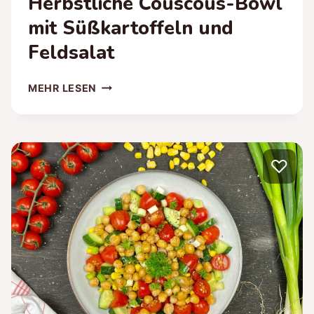
Herbstliche Couscous-Bowl
mit Süßkartoffeln und
Feldsalat
HERBSTLICHE
MEHR LESEN
COUSCOUS-
BOWL
MIT
SÜSSKARTOFFELN U
♡
ND F
ELDSALAT