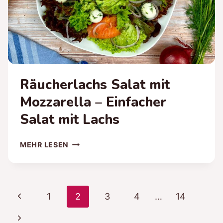
Räucherlachs Salat mit
Mozzarella – Einfacher
Salat mit Lachs
RÄUCHERLACHS
MEHR LESEN
SALAT
MIT
MOZZARELLA
–
Seitennavigation
Vorherige
1
2
3
4
…
14
EINFACHER
SALAT
Seite
Nächste
MIT