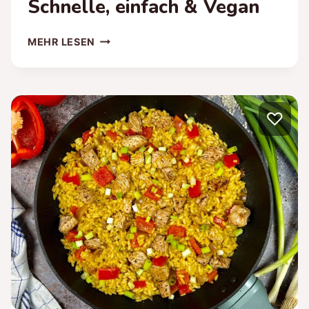
Schnelle, einfach & Vegan
RATATOUILLE
MEHR LESEN
PASTA
–
SCHNELLE,
EINFACH
♡
&
VEGAN