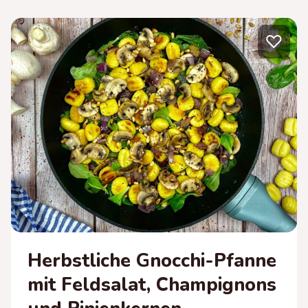
IT F
ETA U
♡
ND C
RANBERRIES
Herbstliche Gnocchi-Pfanne
mit Feldsalat, Champignons