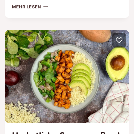
VEGETARISCHE
MEHR LESEN
KICHERERBSEN-
PFANNE
MIT
EI
♡
UND
GEMÜSE