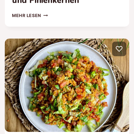
und Pinienkernen
HERBSTLICHE
MEHR LESEN
GNOCCHI-
PFANNE
MIT
FELDSALAT,
♡
CHAMPIGNONS
UND
PINIENKERNEN