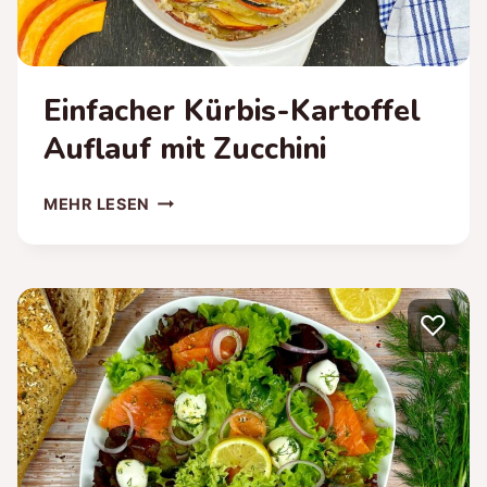
Einfacher Kürbis-Kartoffel
Auflauf mit Zucchini
EINFACHER
MEHR LESEN
KÜRBIS-
KARTOFFEL
AUFLAUF
MIT
♡
ZUCCHINI