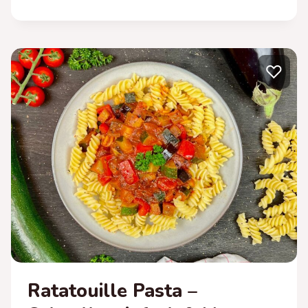
MIT
HACKFLEISCH
–
SCHNELL
♡
UND
LECKER
Ratatouille Pasta –