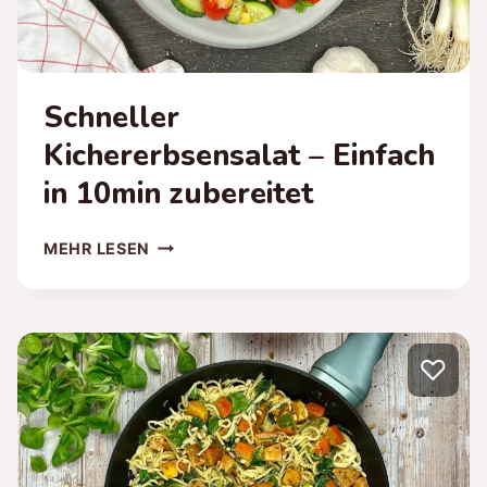
Schneller
Kichererbsensalat – Einfach
in 10min zubereitet
SCHNELLER
MEHR LESEN
KICHERERBSENSALAT
–
EINFACH
IN
♡
10MIN
ZUBEREITET