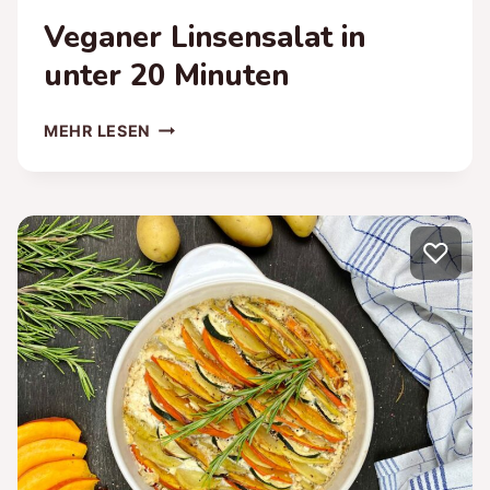
Veganer Linsensalat in
unter 20 Minuten
VEGANER
MEHR LESEN
LINSENSALAT
IN
UNTER
20
♡
MINUTEN