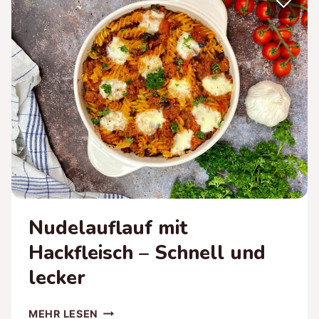
♡
–
GNOCCHI-
PFANNE
MIT
FETA
Nudelauflauf mit
Hackfleisch – Schnell und
lecker
NUDELAUFLAUF
MEHR LESEN