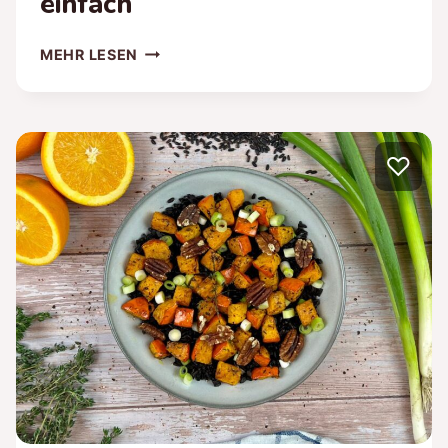
einfach
PASTA
MEHR LESEN
MIT
KICHERERBSEN
(VEGAN)
–
♡
SCHNELL
UND
EINFACH