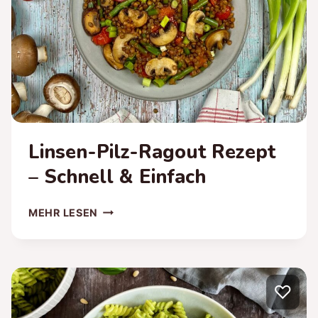
Linsen-Pilz-Ragout Rezept
– Schnell & Einfach
LINSEN-
MEHR LESEN
PILZ-
RAGOUT
REZEPT
–
♡
SCHNELL
&