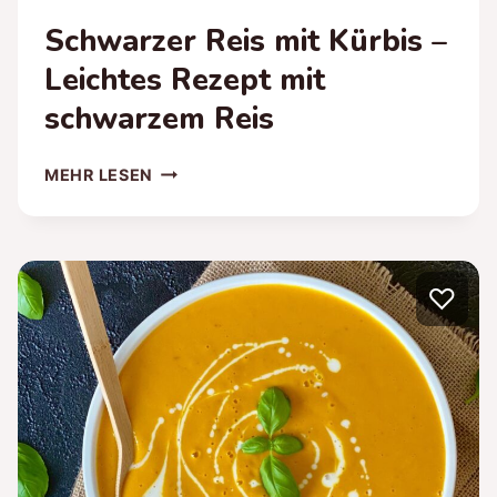
Schwarzer Reis mit Kürbis –
Leichtes Rezept mit
schwarzem Reis
SCHWARZER
MEHR LESEN
REIS
MIT
KÜRBIS
–
♡
LEICHTES
REZEPT
MIT
SCHWARZEM
REIS