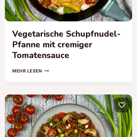
Vegetarische Schupfnudel-
Pfanne mit cremiger
Tomatensauce
VEGETARISCHE
MEHR LESEN
SCHUPFNUDEL-
PFANNE
MIT
CREMIGER
♡
TOMATENSAUCE