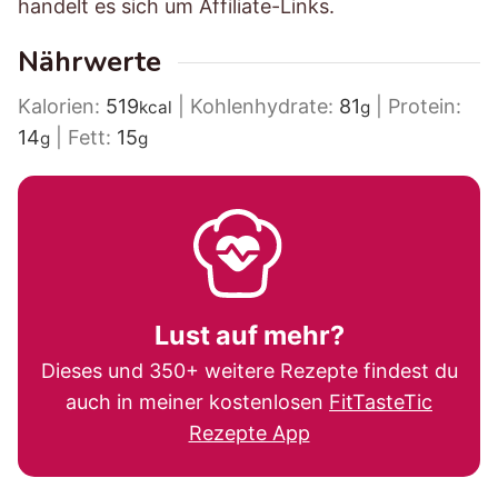
handelt es sich um Affiliate-Links.
Nährwerte
Kalorien:
519
|
Kohlenhydrate:
81
|
Protein:
kcal
g
14
|
Fett:
15
g
g
Lust auf mehr?
Dieses und 350+ weitere Rezepte findest du
auch in meiner kostenlosen
FitTasteTic
Rezepte App