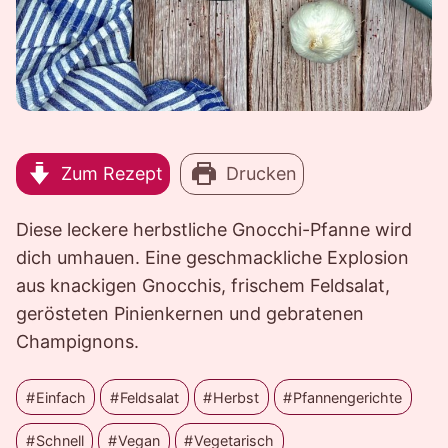
Zum Rezept
Drucken
Diese leckere herbstliche Gnocchi-Pfanne wird
dich umhauen. Eine geschmackliche Explosion
aus knackigen Gnocchis, frischem Feldsalat,
gerösteten Pinienkernen und gebratenen
Champignons.
Einfach
Feldsalat
Herbst
Pfannengerichte
Schnell
Vegan
Vegetarisch