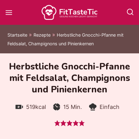
Zum
Inhalt
springen
»
»
Startseite
Rezepte
Herbstliche Gnocchi-Pfanne mit
Feldsalat, Champignons und Pinienkernen
Herbstliche Gnocchi-Pfanne
mit Feldsalat, Champignons
und Pinienkernen
Kalorien:
Zubereitungszeit:
Minuten
Level:
519
kcal
15
Min.
Einfach