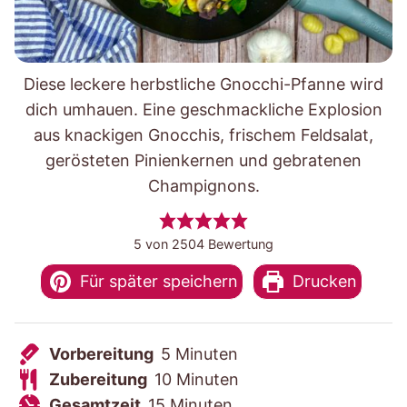
Diese leckere herbstliche Gnocchi-Pfanne wird
dich umhauen. Eine geschmackliche Explosion
aus knackigen Gnocchis, frischem Feldsalat,
gerösteten Pinienkernen und gebratenen
Champignons.
5
von
2504
Bewertung
Für später speichern
Drucken
V
M
Vorbereitung
5
Minuten
o
Z
i
M
Zubereitung
10
Minuten
r
u
G
M
n
i
Gesamtzeit
15
Minuten