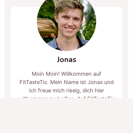
Jonas
Moin Moin! Willkommen auf
FitTasteTic. Mein Name ist Jonas und
ich freue mich riesig, dich hier
willkommen zu heißen. Auf FitTasteTic
versuche ich mich dafür einzusetzen,
gesunde Ernährung einfach und
alltagstauglich zu gestalten. Mein
Motto lautet: „Gesund und lecker