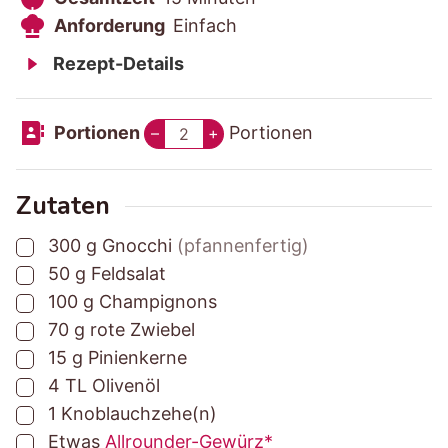
b
b
e
A
i
u
n
Anforderung
Einfach
e
e
s
n
n
t
u
Rezept-Details
r
r
a
f
u
e
t
e
e
m
o
t
n
e
Portionen
Portionen
–
+
i
i
t
r
e
n
t
t
z
d
n
u
u
e
e
Zutaten
n
n
i
r
▢
300
g
Gnocchi
(pfannenfertig)
g
g
t
u
▢
50
g
Feldsalat
s
s
n
▢
100
g
Champignons
z
z
g
▢
70
g
rote Zwiebel
e
e
▢
15
g
Pinienkerne
i
i
▢
4
TL
Olivenöl
t
t
▢
1
Knoblauchzehe(n)
▢
Etwas
Allrounder-Gewürz