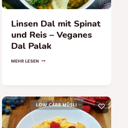
Linsen Dal mit Spinat
und Reis – Veganes
Dal Palak
LINSEN
MEHR LESEN
DAL
MIT
SPINAT
UND
REIS
–
♡
VEGANES
DAL
PALAK