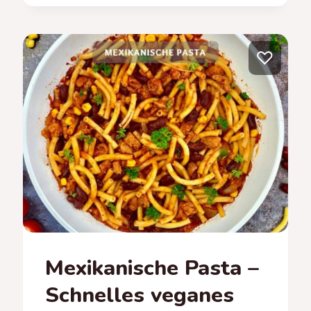
BOHNENEINTOPF
–
ONE-
POT
♡
VERGNÜGEN
Mexikanische Pasta –
Schnelles veganes