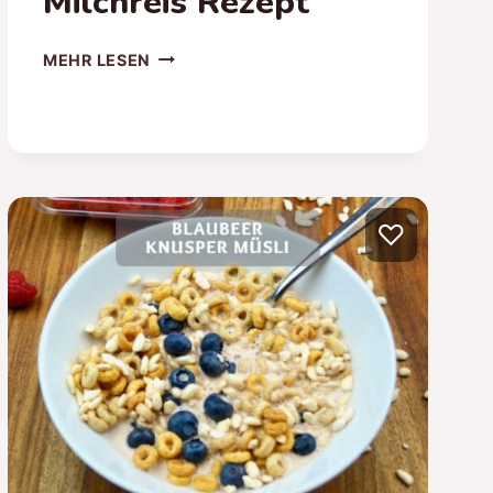
Milchreis Rezept
VEGANER
MEHR LESEN
LOW-
CARB
MILCHREIS
–
GESUNDES
MILCHREIS
♡
REZEPT