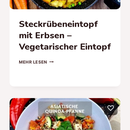
Steckrübeneintopf
mit Erbsen –
Vegetarischer Eintopf
STECKRÜBENEINTOPF
MEHR LESEN
MIT
ERBSEN
–
VEGETARISCHER
EINTOPF
♡