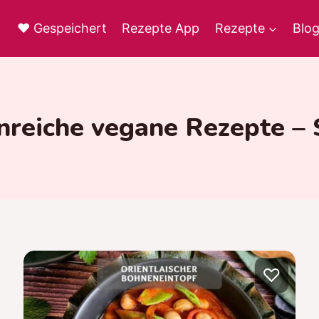
♥ Gespeichert
Rezepte App
Rezepte
Blo
nreiche vegane Rezepte – 
♡