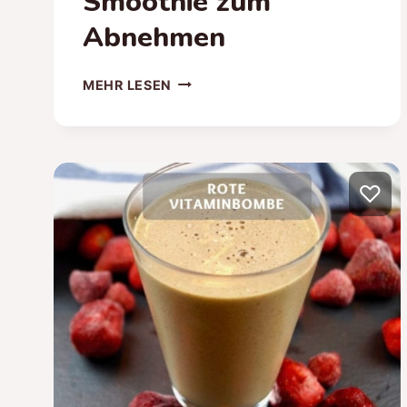
Smoothie zum
Abnehmen
GESUNDER
MEHR LESEN
KIWI
BANANE
SMOOTHIE
–
SMOOTHIE
♡
ZUM
ABNEHMEN