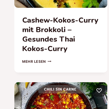
Cashew-Kokos-Curry
mit Brokkoli –
Gesundes Thai
Kokos-Curry
CASHEW-
MEHR LESEN
KOKOS-
CURRY
MIT
BROKKOLI
–
♡
GESUNDES
THAI
KOKOS-