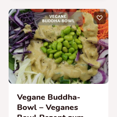
–
VEGETARISCHES
QUINOA
♡
REZEPT
Vegane Buddha-
Bowl – Veganes