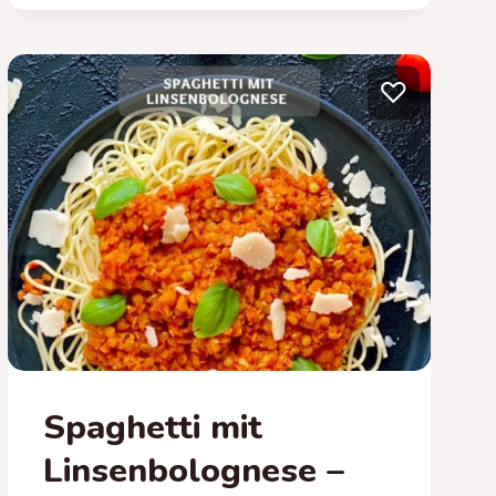
MIT
KOKOSMILCH
–
LEICHTES
♡
LINSENSUPPEN
REZEPT
Spaghetti mit
Linsenbolognese –