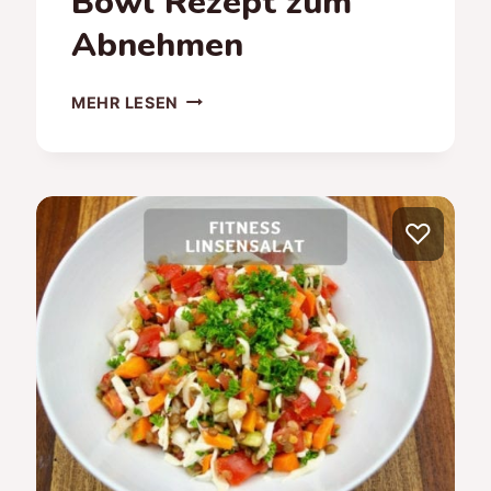
Bowl Rezept zum
Abnehmen
VEGANE
MEHR LESEN
BUDDHA-
BOWL
–
VEGANES
BOWL
♡
REZEPT
ZUM
ABNEHMEN