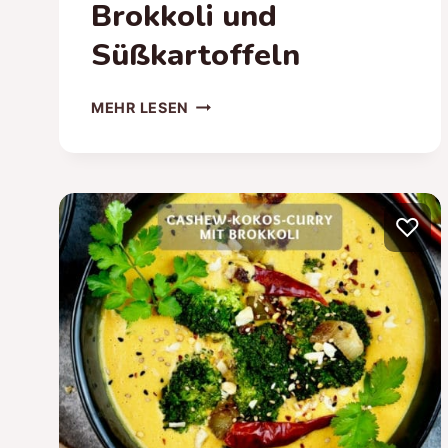
Brokkoli und
Süßkartoffeln
TERIYAKI
MEHR LESEN
TOFU
AUS
DEM
OFEN
MIT
♡
BROKKOLI
UND
SÜSSKARTOFFELN