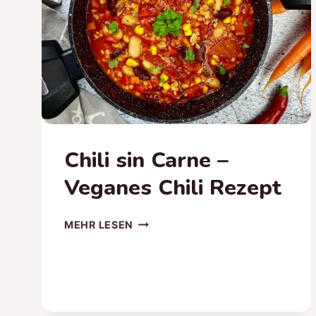
CURRY
Chili sin Carne –
Veganes Chili Rezept
CHILI
MEHR LESEN
SIN
CARNE
–
VEGANES
CHILI