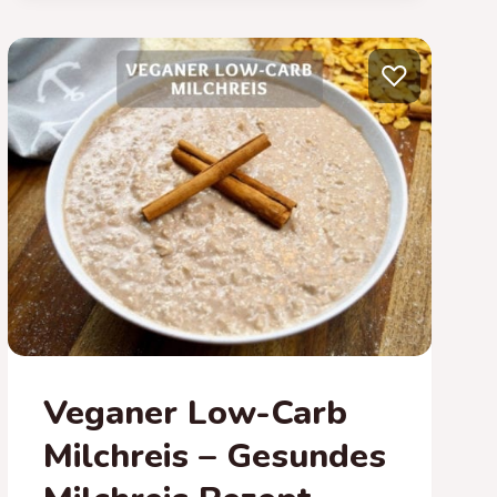
MÜSLI
REZEPT
–
♡
GESUNDES
FITNESS
MÜSLI
Veganer Low-Carb
Milchreis – Gesundes