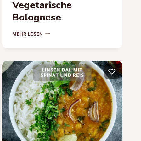
Vegetarische
Bolognese
SPAGHETTI
MEHR LESEN
MIT
LINSENBOLOGNESE
–
VEGETARISCHE
BOLOGNESE
♡