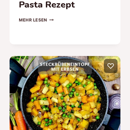
Pasta Rezept
MEXIKANISCHE
MEHR LESEN
PASTA
–
SCHNELLES
VEGANES
PASTA
REZEPT
♡