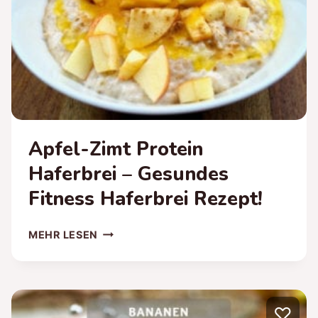
Apfel-Zimt Protein
Haferbrei – Gesundes
Fitness Haferbrei Rezept!
APFEL-
MEHR LESEN
ZIMT
PROTEIN
HAFERBREI
–
♡
GESUNDES