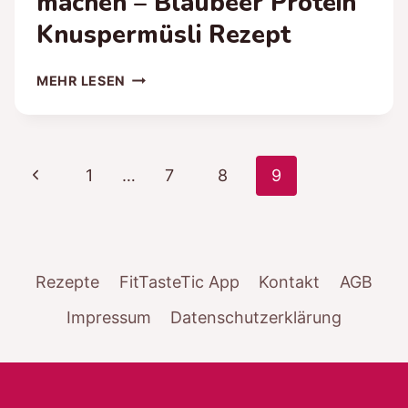
machen – Blaubeer Protein
Knuspermüsli Rezept
PROTEIN
MEHR LESEN
MÜSLI
SELBER
MACHEN
–
Seitennavigation
Vorherige
1
…
7
8
9
BLAUBEER
PROTEIN
Seite
KNUSPERMÜSLI
REZEPT
Rezepte
FitTasteTic App
Kontakt
AGB
Impressum
Datenschutzerklärung