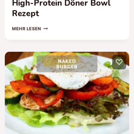
High-Protein Döner Bowl
Rezept
GESUNDE
MEHR LESEN
DÖNER
BOWL
–
HIGH-
♡
PROTEIN
DÖNER
BOWL
REZEPT