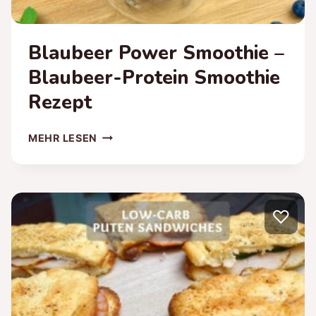
Blaubeer Power Smoothie –
Blaubeer-Protein Smoothie
Rezept
BLAUBEER
MEHR LESEN
POWER
SMOOTHIE
–
BLAUBEER-
♡
PROTEIN
SMOOTHIE
REZEPT