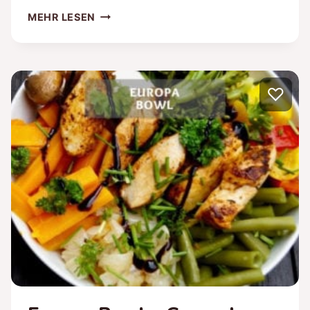
PUTEN
MEHR LESEN
SANDWICH
BAGUETTE
–
SELBST
♡
GEMACHTES
SUBWAY
SANDWICH
REZEPT