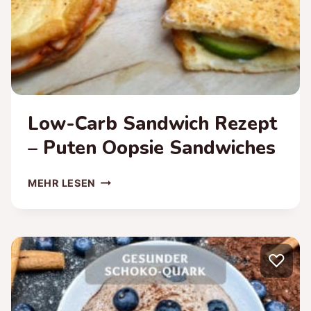
Low-Carb Sandwich Rezept
– Puten Oopsie Sandwiches
LOW-
MEHR LESEN
CARB
SANDWICH
REZEPT
–
♡
PUTEN
OOPSIE
SANDWICHES