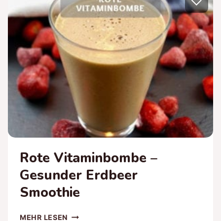
♡
RIENTALISCHES K
RAUTSALAT R
EZEPT
Rote Vitaminbombe –
Gesunder Erdbeer
Smoothie
ROTE
MEHR LESEN