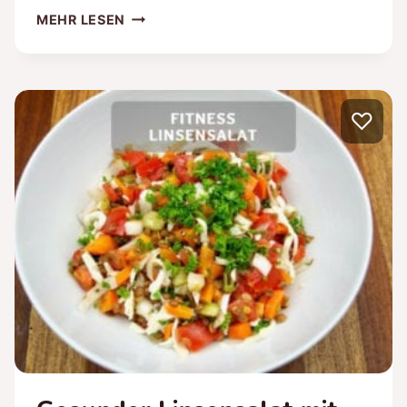
LOW-
MEHR LESEN
CARB
SCHOKOKUCHEN
REZEPT
–
♡
GESUNDER
SCHOKO
MIKROWELLENKUCHEN