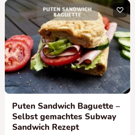
FITNESS-
♡
BRATREIS
MIT
GEMÜSE
Puten Sandwich Baguette –
Selbst gemachtes Subway
Sandwich Rezept