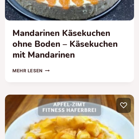
Mandarinen Käsekuchen
ohne Boden – Käsekuchen
mit Mandarinen
MANDARINEN
MEHR LESEN
KÄSEKUCHEN
OHNE
BODEN
–
♡
KÄSEKUCHEN
MIT
MANDARINEN