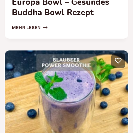
Europa Bowl – Gesundes
Buddha Bowl Rezept
EUROPA
MEHR LESEN
BOWL
–
GESUNDES
BUDDHA
♡
BOWL
REZEPT