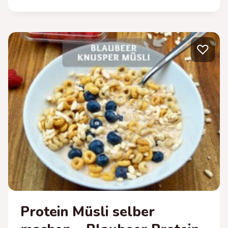
QUARKKUCHEN
MIT
SCHOKOGLASUR
–
♡
QUARKKUCHEN
OHNE
BODEN
Protein Müsli selber