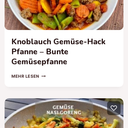
Knoblauch Gemüse-Hack
Pfanne – Bunte
Gemüsepfanne
KNOBLAUCH
MEHR LESEN
GEMÜSE-
HACK
PFANNE
–
♡
BUNTE
GEMÜSEPFANNE