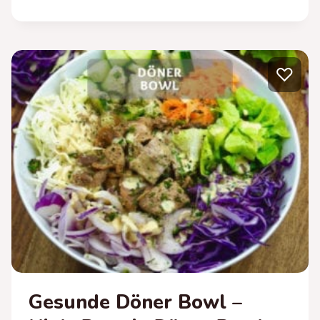
VITAMINBOMBE
–
GESUNDER
ERDBEER
♡
SMOOTHIE
Gesunde Döner Bowl –