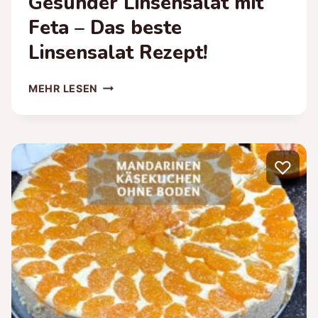
Gesunder Linsensalat mit
Feta – Das beste
Linsensalat Rezept!
GESUNDER
MEHR LESEN
LINSENSALAT
MIT
FETA
–
♡
DAS
BESTE
LINSENSALAT
REZEPT!