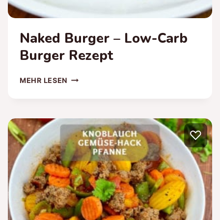
Naked Burger – Low-Carb
Burger Rezept
NAKED
MEHR LESEN
BURGER
–
LOW-
CARB
♡
BURGER
REZEPT