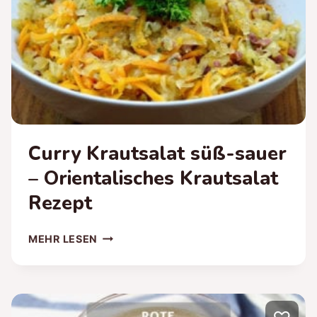
Curry Krautsalat süß-sauer
– Orientalisches Krautsalat
Rezept
CURRY
MEHR LESEN
KRAUTSALAT
SÜSS-S
AUER
– O