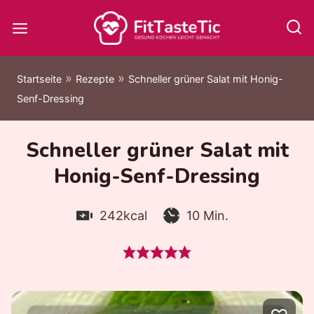
Zum
Inhalt
springen
»
»
Startseite
Rezepte
Schneller grüner Salat mit Honig-
Senf-Dressing
Schneller grüner Salat mit
Honig-Senf-Dressing
Kalorien:
Zubereitungszeit:
Minuten
242
kcal
10
Min.