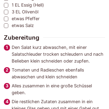
▢
1
EL
Essig (Hell)
i
i
▢
3
EL
Olivenöl
t
t
▢
etwas
Pfeffer
▢
etwas
Salz
Zubereitung
Den Salat kurz abwaschen, mit einer
Salatschleuder trocken schleudern und nach
Belieben klein schneiden oder zupfen.
Tomaten und Radieschen ebenfalls
abwaschen und klein schneiden
Alles zusammen in eine große Schüssel
geben.
Die restlichen Zutaten zusammen in ein
kleines Glas geben und mit einer Gabel gut