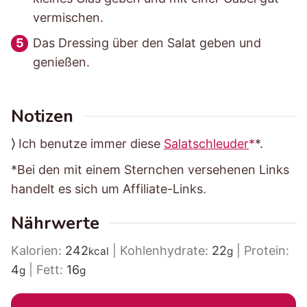
vermischen.
Das Dressing über den Salat geben und
genießen.
Notizen
⟩ Ich benutze immer diese
Salatschleuder
*.
*Bei den mit einem Sternchen versehenen Links
handelt es sich um Affiliate-Links.
Nährwerte
Kalorien:
242
|
Kohlenhydrate:
22
|
Protein:
kcal
g
4
|
Fett:
16
g
g