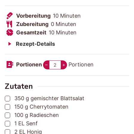
V
M
Vorbereitung
10
Minuten
o
Z
M
i
Zubereitung
0
Minuten
r
u
G
i
M
n
Gesamtzeit
10
Minuten
b
b
e
n
i
u
Rezept-Details
e
e
s
u
n
t
r
r
a
t
u
e
Portionen
Portionen
–
+
e
e
m
e
t
n
i
i
t
n
e
t
t
z
n
Zutaten
u
u
e
▢
350
g
gemischter Blattsalat
n
n
i
▢
150
g
Cherrytomaten
g
g
t
▢
100
g
Radieschen
s
s
▢
1
EL
Senf
z
z
▢
2
EL
Honig
e
e