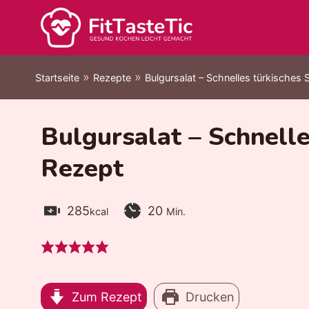
Zum
Inhalt
springen
»
»
Startseite
Rezepte
Bulgursalat – Schnelles türkisches 
Bulgursalat – Schnelle
Rezept
Kalorien:
Zubereitungszeit:
Minuten
285
20
kcal
Min.
Zum Rezept
Drucken