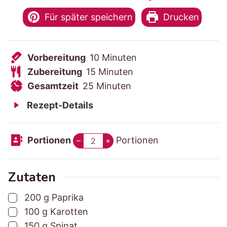
Für später speichern
Drucken
V
M
Vorbereitung
10
Minuten
o
Z
M
i
Zubereitung
15
Minuten
r
u
G
M
i
n
Gesamtzeit
25
Minuten
b
b
e
i
n
u
Rezept-Details
e
e
s
n
u
t
r
r
a
u
t
e
Portionen
Portionen
–
+
e
e
m
t
e
n
i
i
t
e
n
t
t
z
n
Zutaten
u
u
e
▢
200
g
Paprika
n
n
i
▢
100
g
Karotten
g
g
t
▢
150
g
Spinat