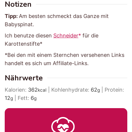
Notizen
Tipp:
Am besten schmeckt das Ganze mit
Babyspinat.
Ich benutze diesen
Schneider
für die
Karottenstifte*
*Bei den mit einem Sternchen versehenen Links
handelt es sich um Affiliate-Links.
Nährwerte
Kalorien:
362
|
Kohlenhydrate:
62
|
Protein:
kcal
g
12
|
Fett:
6
g
g