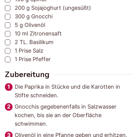
s
s
▢
200
g
Sojajoghurt (ungesüßt)
z
z
▢
300
g
Gnocchi
e
e
▢
5
g
Olivenöl
i
i
▢
10
ml
Zitronensaft
t
t
▢
2
TL.
Basilikum
▢
1
Prise
Salz
▢
1
Prise
Pfeffer
Zubereitung
Die Paprika in Stücke und die Karotten in
Stifte schneiden.
Gnocchis gegebenenfalls in Salzwasser
kochen, bis sie an der Oberfläche
schwimmen.
Olivenöl in eine Pfanne geben und erhitzen.