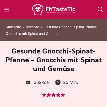
Zum
Inhalt
springen
»
»
Startseite
Rezepte
Gesunde Gnocchi-Spinat-Pfanne –
Gnocchis mit Spinat und Gemüse
Gesunde Gnocchi-Spinat-
Pfanne – Gnocchis mit Spinat
und Gemüse
Kalorien:
Zubereitungszeit:
Minuten
362
kcal
25
Min.