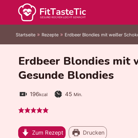
Zum
Inhalt
springen
»
»
Startseite
Rezepte
Erdbeer Blondies mit weißer Schok
Erdbeer Blondies mit 
Gesunde Blondies
Kalorien:
Zubereitungszeit:
Minuten
196
45
kcal
Min.
Zum Rezept
Drucken