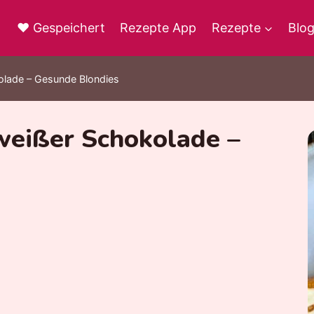
♥ Gespeichert
Rezepte App
Rezepte
Blo
olade – Gesunde Blondies
weißer Schokolade –