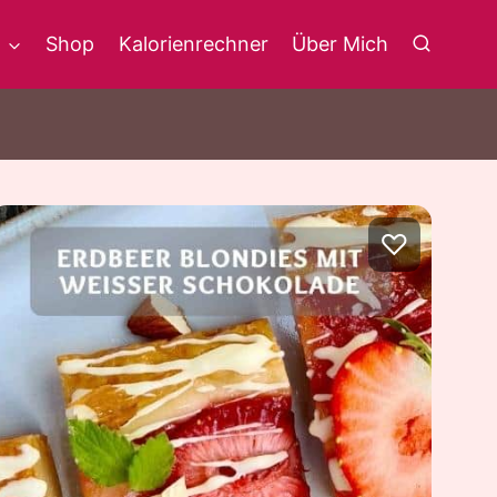
g
Shop
Kalorienrechner
Über Mich
♡