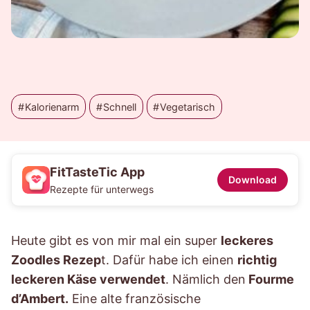
Kalorienarm
Schnell
Vegetarisch
FitTasteTic App
Download
Rezepte für unterwegs
Heute gibt es von mir mal ein super
leckeres
Zoodles Rezep
t. Dafür habe ich einen
richtig
leckeren Käse verwendet
. Nämlich den
Fourme
d’Ambert.
Eine alte französische