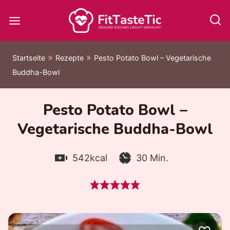
Zum
Inhalt
springen
»
»
Startseite
Rezepte
Pesto Potato Bowl – Vegetarische
Buddha-Bowl
Pesto Potato Bowl –
Vegetarische Buddha-Bowl
Kalorien:
Zubereitungszeit:
Minuten
542
kcal
30
Min.