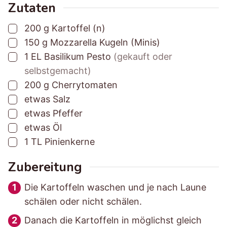
t
t
z
n
Zutaten
u
u
e
▢
200
g
Kartoffel (n)
n
n
i
▢
150
g
Mozzarella Kugeln (Minis)
g
g
t
▢
1
EL
Basilikum Pesto
(gekauft oder
s
s
selbstgemacht)
z
z
▢
200
g
Cherrytomaten
e
e
▢
etwas
Salz
i
i
▢
etwas
Pfeffer
t
t
▢
etwas
Öl
▢
1
TL
Pinienkerne
Zubereitung
Die Kartoffeln waschen und je nach Laune
schälen oder nicht schälen.
Danach die Kartoffeln in möglichst gleich