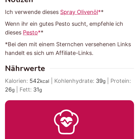
Ich verwende dieses
Spray Olivenöl
*
Wenn ihr ein gutes Pesto sucht, empfehle ich
dieses
Pesto
*
*Bei den mit einem Sternchen versehenen Links
handelt es sich um Affiliate-Links.
Nährwerte
Kalorien:
542
|
Kohlenhydrate:
39
|
Protein:
kcal
g
26
|
Fett:
31
g
g