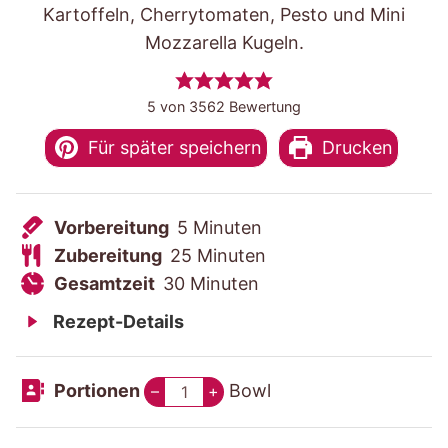
Kartoffeln, Cherrytomaten, Pesto und Mini
Mozzarella Kugeln.
5
von
3562
Bewertung
Für später speichern
Drucken
V
M
Vorbereitung
5
Minuten
o
Z
i
M
Zubereitung
25
Minuten
r
u
G
M
n
i
Gesamtzeit
30
Minuten
b
b
e
i
u
n
Rezept-Details
e
e
s
n
t
u
r
r
a
u
e
t
Portionen
Bowl
–
+
e
e
m
t
n
e
i
i
t
e
n