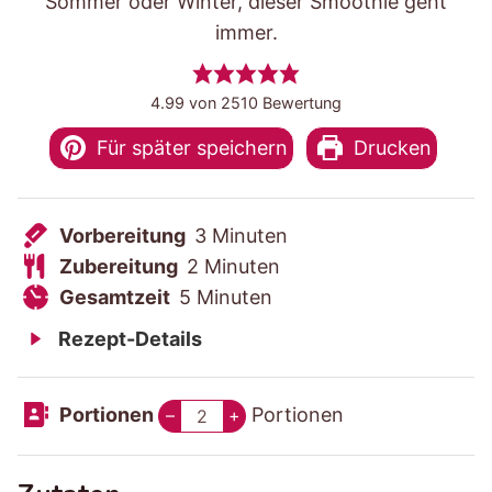
Sommer oder Winter, dieser Smoothie geht
immer.
4.99
von
2510
Bewertung
Für später speichern
Drucken
V
M
Vorbereitung
3
Minuten
o
Z
M
i
Zubereitung
2
Minuten
r
u
G
M
i
n
Gesamtzeit
5
Minuten
b
b
e
i
n
u
Rezept-Details
e
e
s
n
u
t
r
r
a
u
t
e
Portionen
Portionen
–
+
e
e
m
t
e
n
i
i
t
e
n
t
t
z
n