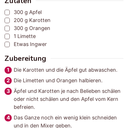
Zutaten
u
u
e
▢
300
g
Apfel
n
n
i
▢
200
g
Karotten
g
g
t
▢
300
g
Orangen
s
s
▢
1
Limette
z
z
▢
Etwas
Ingwer
e
e
i
i
Zubereitung
t
t
Die Karotten und die Äpfel gut abwaschen.
Die Limetten und Orangen halbieren.
Äpfel und Karotten je nach Belieben schälen
oder nicht schälen und den Apfel vom Kern
befreien.
Das Ganze noch ein wenig klein schneiden
und in den Mixer geben.