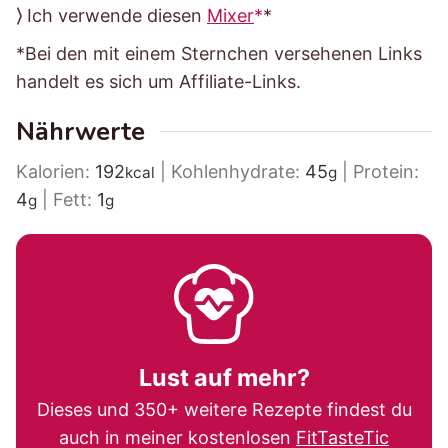
⟩ Ich verwende diesen
Mixer
*
*Bei den mit einem Sternchen versehenen Links
handelt es sich um Affiliate-Links.
Nährwerte
Kalorien:
192
|
Kohlenhydrate:
45
|
Protein:
kcal
g
4
|
Fett:
1
g
g
Lust auf mehr?
Dieses und 350+ weitere Rezepte findest du
auch in meiner kostenlosen
FitTasteTic