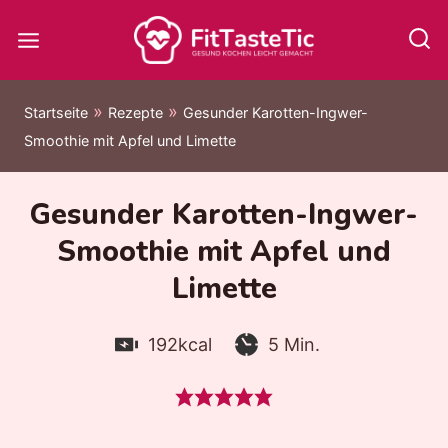
Zum
Inhalt
springen
»
»
Startseite
Rezepte
Gesunder Karotten-Ingwer-
Smoothie mit Apfel und Limette
Gesunder Karotten-Ingwer-
Smoothie mit Apfel und
Limette
Kalorien:
Zubereitungszeit:
Minuten
192
kcal
5
Min.