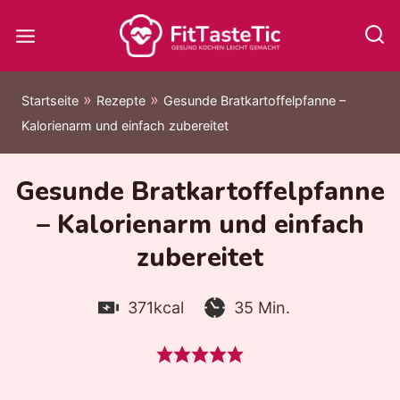
Zum
Inhalt
springen
»
»
Startseite
Rezepte
Gesunde Bratkartoffelpfanne –
Kalorienarm und einfach zubereitet
Gesunde Bratkartoffelpfanne
– Kalorienarm und einfach
zubereitet
Kalorien:
Zubereitungszeit:
Minuten
371
kcal
35
Min.