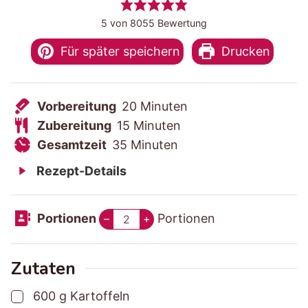
5
von
8055
Bewertung
Für später speichern
Drucken
V
M
Vorbereitung
20
Minuten
o
Z
M
i
Zubereitung
15
Minuten
r
u
G
M
i
n
Gesamtzeit
35
Minuten
b
b
e
i
n
u
Rezept-Details
e
e
s
n
u
t
r
r
a
u
t
e
Portionen
Portionen
–
+
e
e
m
t
e
n
i
i
t
e
n
t
t
z
n
Zutaten
u
u
e
▢
600
g
Kartoffeln
n
n
i