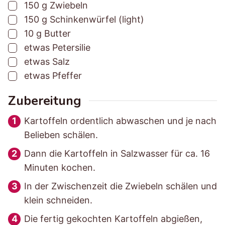
▢
150
g
Zwiebeln
g
g
t
▢
150
g
Schinkenwürfel (light)
s
s
▢
10
g
Butter
z
z
▢
etwas
Petersilie
e
e
▢
etwas
Salz
i
i
▢
etwas
Pfeffer
t
t
Zubereitung
Kartoffeln ordentlich abwaschen und je nach
Belieben schälen.
Dann die Kartoffeln in Salzwasser für ca. 16
Minuten kochen.
In der Zwischenzeit die Zwiebeln schälen und
klein schneiden.
Die fertig gekochten Kartoffeln abgießen,