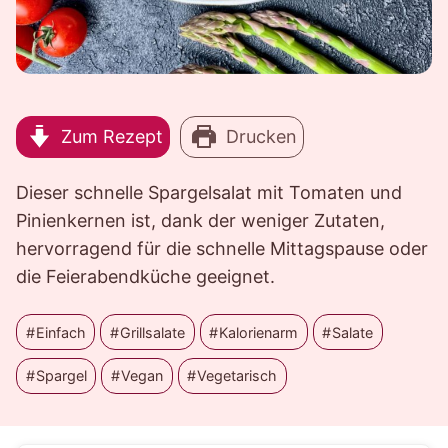
Zum Rezept
Drucken
Dieser schnelle Spargelsalat mit Tomaten und
Pinienkernen ist, dank der weniger Zutaten,
hervorragend für die schnelle Mittagspause oder
die Feierabendküche geeignet.
Einfach
Grillsalate
Kalorienarm
Salate
Spargel
Vegan
Vegetarisch