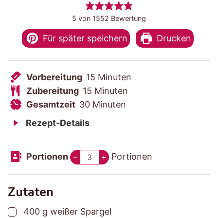
5
von
1552
Bewertung
Für später speichern
Drucken
V
M
Vorbereitung
15
Minuten
o
Z
M
i
Zubereitung
15
Minuten
r
u
G
M
i
n
Gesamtzeit
30
Minuten
b
b
e
i
n
u
Rezept-Details
e
e
s
n
u
t
r
r
a
u
t
e
Portionen
Portionen
–
+
e
e
m
t
e
n
i
i
t
e
n
t
t
z
n
Zutaten
u
u
e
▢
400
g
weißer Spargel
n
n
i