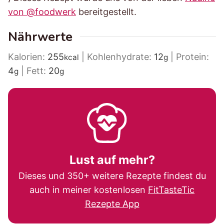
von @foodwerk
bereitgestellt.
Nährwerte
Kalorien:
255
|
Kohlenhydrate:
12
|
Protein:
kcal
g
4
|
Fett:
20
g
g
Lust auf mehr?
Dieses und 350+ weitere Rezepte findest du
auch in meiner kostenlosen
FitTasteTic
Rezepte App