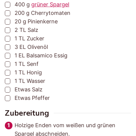
▢
400
g
grüner Spargel
g
g
t
▢
200
g
Cherrytomaten
s
s
▢
20
g
Pinienkerne
z
z
▢
2
TL
Salz
e
e
▢
1
TL
Zucker
i
i
▢
3
EL
Olivenöl
t
t
▢
1
EL
Balsamico Essig
▢
1
TL
Senf
▢
1
TL
Honig
▢
1
TL
Wasser
▢
Etwas
Salz
▢
Etwas
Pfeffer
Zubereitung
Holzige Enden vom weißen und grünen
Spargel abschneiden.