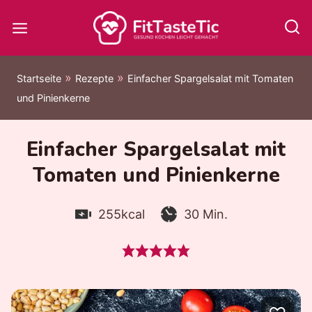
Zum
Inhalt
springen
»
»
Startseite
Rezepte
Einfacher Spargelsalat mit Tomaten
und Pinienkerne
Einfacher Spargelsalat mit
Tomaten und Pinienkerne
Kalorien:
Zubereitungszeit:
Minuten
255
kcal
30
Min.