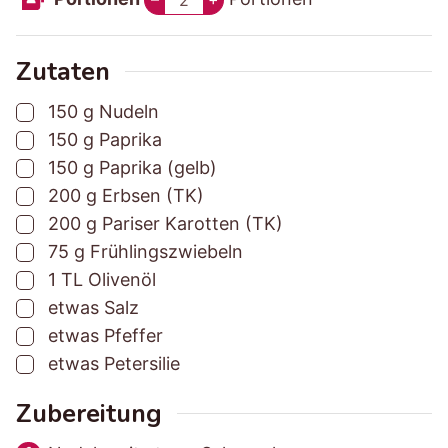
e
e
m
t
n
e
i
i
t
e
n
t
t
z
n
Zutaten
u
u
e
▢
150
g
Nudeln
n
n
i
▢
150
g
Paprika
g
g
t
▢
150
g
Paprika (gelb)
s
s
▢
200
g
Erbsen (TK)
z
z
▢
200
g
Pariser Karotten (TK)
e
e
▢
75
g
Frühlingszwiebeln
i
i
▢
1
TL
Olivenöl
t
t
▢
etwas
Salz
▢
etwas
Pfeffer
▢
etwas
Petersilie
Zubereitung