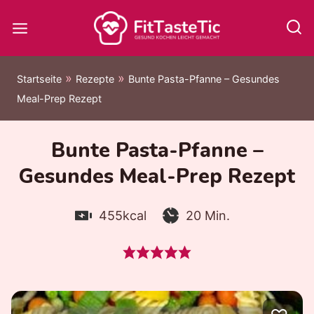
Zum
Inhalt
springen
»
»
Startseite
Rezepte
Bunte Pasta-Pfanne – Gesundes
Meal-Prep Rezept
Bunte Pasta-Pfanne –
Gesundes Meal-Prep Rezept
Kalorien:
Zubereitungszeit:
Minuten
455
kcal
20
Min.