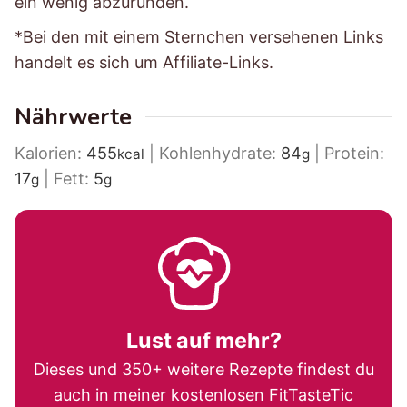
ein wenig abzurunden.
*Bei den mit einem Sternchen versehenen Links
handelt es sich um Affiliate-Links.
Nährwerte
Kalorien:
455
|
Kohlenhydrate:
84
|
Protein:
kcal
g
17
|
Fett:
5
g
g
Lust auf mehr?
Dieses und 350+ weitere Rezepte findest du
auch in meiner kostenlosen
FitTasteTic