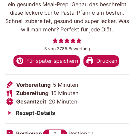
ein gesundes Meal-Prep. Genau das beschreibt
diese leckere bunte Pasta-Pfanne am besten.
Schnell zubereitet, gesund und super lecker. Was
will man mehr? Perfekt für jede Diät.
5
von
3785
Bewertung
Für später speichern
Drucken
V
M
Vorbereitung
5
Minuten
o
Z
i
M
Zubereitung
15
Minuten
r
u
G
M
n
i
Gesamtzeit
20
Minuten
b
b
e
i
u
n
Rezept-Details
e
e
s
n
t
u
r
r
a
u
e
t
Portionen
Portionen
–
+