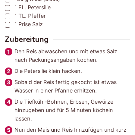
▢
1
EL.
Petersilie
e
e
▢
1
TL.
Pfeffer
i
i
▢
1
Prise
Salz
t
t
Zubereitung
Den Reis abwaschen und mit etwas Salz
nach Packungsangaben kochen.
Die Petersilie klein hacken.
Sobald der Reis fertig gekocht ist etwas
Wasser in einer Pfanne erhitzen.
Die Tiefkühl-Bohnen, Erbsen, Gewürze
hinzugeben und für 5 Minuten köcheln
lassen.
Nun den Mais und Reis hinzufügen und kurz