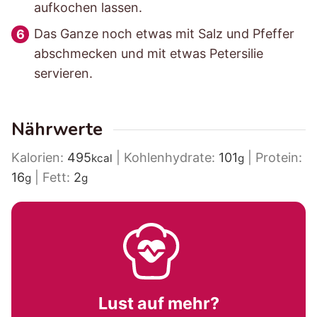
aufkochen lassen.
Das Ganze noch etwas mit Salz und Pfeffer
abschmecken und mit etwas Petersilie
servieren.
Nährwerte
Kalorien:
495
|
Kohlenhydrate:
101
|
Protein:
kcal
g
16
|
Fett:
2
g
g
Lust auf mehr?