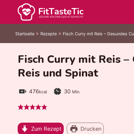
Zum
Inhalt
springen
»
»
Startseite
Rezepte
Fisch Curry mit Reis – Gesundes Cu
Fisch Curry mit Reis –
Reis und Spinat
Kalorien:
Zubereitungszeit:
Minuten
476
30
kcal
Min.
Zum Rezept
Drucken