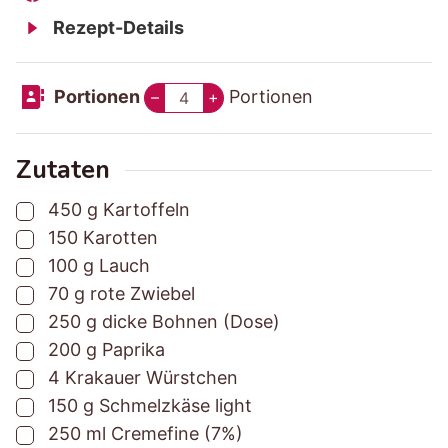
b
b
e
i
n
u
Rezept-Details
e
e
s
n
u
t
r
r
a
u
t
e
Portionen
Portionen
–
+
e
e
m
t
e
n
i
i
t
e
n
t
t
z
n
Zutaten
u
u
e
▢
450
g
Kartoffeln
n
n
i
▢
150
Karotten
g
g
t
▢
100
g
Lauch
s
s
▢
70
g
rote Zwiebel
z
z
▢
250
g
dicke Bohnen (Dose)
e
e
▢
200
g
Paprika
i
i
▢
4
Krakauer Würstchen
t
t
▢
150
g
Schmelzkäse light
▢
250
ml
Cremefine (7%)