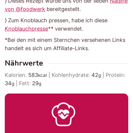
⟩ Dieses Rezept wurde uns von der lieben
Nadine
von @foodwerk
bereitgestellt.
⟩ Zum Knoblauch pressen, habe ich diese
Knoblauchpresse
* verwendet.
*Bei den mit einem Sternchen versehenen Links
handelt es sich um Affiliate-Links.
Nährwerte
Kalorien:
583
|
Kohlenhydrate:
42
|
Protein:
kcal
g
34
|
Fett:
29
g
g