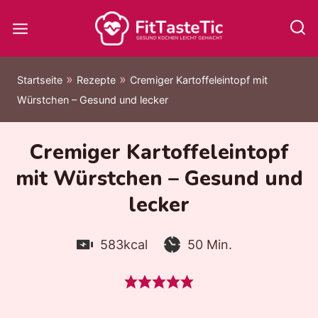
Zum
Inhalt
springen
»
»
Startseite
Rezepte
Cremiger Kartoffeleintopf mit
Würstchen – Gesund und lecker
Cremiger Kartoffeleintopf
mit Würstchen – Gesund und
lecker
Kalorien:
Zubereitungszeit:
Minuten
583
kcal
50
Min.