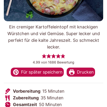
Ein cremiger Kartoffeleintopf mit knackigen
Würstchen und viel Gemüse. Super lecker und
perfekt für die kalte Jahreszeit. So schmeckt
lecker.
4.99
von
1686
Bewertung
Für später speichern
Drucken
V
M
Vorbereitung
15
Minuten
o
Z
M
i
Zubereitung
35
Minuten
r
u
G
M
i
n
Gesamtzeit
50
Minuten