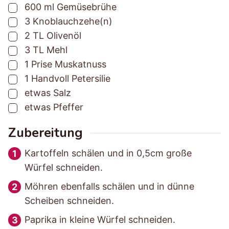
▢
600
ml
Gemüsebrühe
▢
3
Knoblauchzehe(n)
▢
2
TL
Olivenöl
▢
3
TL
Mehl
▢
1
Prise
Muskatnuss
▢
1
Handvoll Petersilie
▢
etwas
Salz
▢
etwas
Pfeffer
Zubereitung
Kartoffeln schälen und in 0,5cm große
Würfel schneiden.
Möhren ebenfalls schälen und in dünne
Scheiben schneiden.
Paprika in kleine Würfel schneiden.