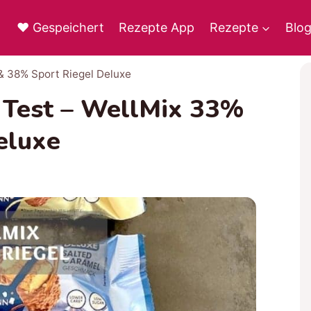
♥ Gespeichert
Rezepte App
Rezepte
Blo
 & 38% Sport Riegel Deluxe
 Test – WellMix 33%
eluxe