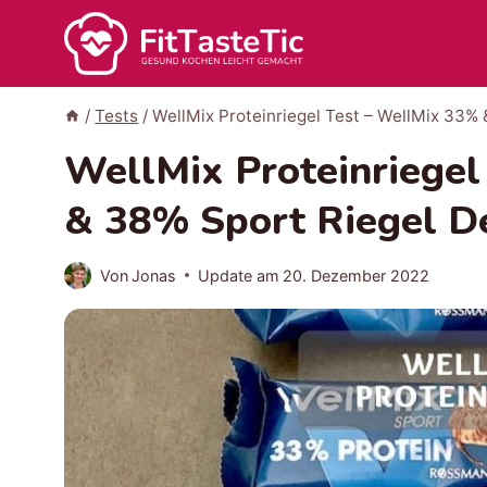
Zum
Inhalt
springen
/
Tests
/
WellMix Proteinriegel Test – WellMix 33%
WellMix Proteinriegel
& 38% Sport Riegel D
Von
Jonas
Update am
20. Dezember 2022