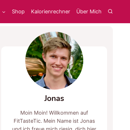
g
Shop
Kalorienrechner
Über Mich
Jonas
Moin Moin! Willkommen auf
FitTasteTic. Mein Name ist Jonas
und ich freue mich riesig, dich hier