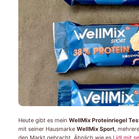
Heute gibt es mein
WellMix Proteinriegel Tes
mit seiner Hausmarke
WellMix Sport
, mehrere
den Markt gebracht. Ähnlich wie es
Lidl mit s