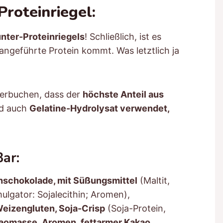
roteinriegel:
nter-Proteinriegels
! Schließlich, ist es
angeführte Protein kommt. Was letztlich ja
 verbuchen, dass der
höchste Anteil aus
d auch
Gelatine-Hydrolysat verwendet,
Bar:
chschokolade, mit Süßungsmittel
(Maltit,
ulgator: Sojalecithin; Aromen),
Weizengluten, Soja-Crisp
(Soja-Protein,
kaomasse, Aromen, fettarmer Kakao,