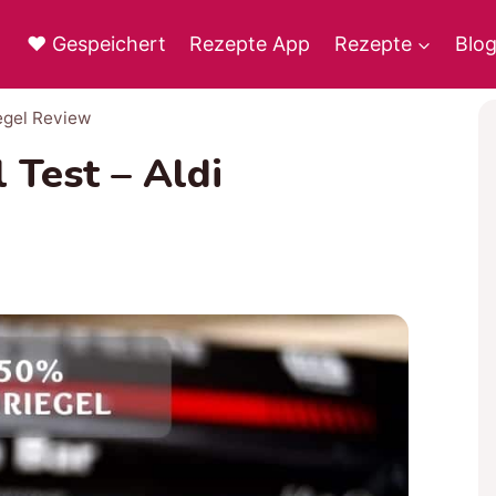
♥ Gespeichert
Rezepte App
Rezepte
Blo
iegel Review
 Test – Aldi