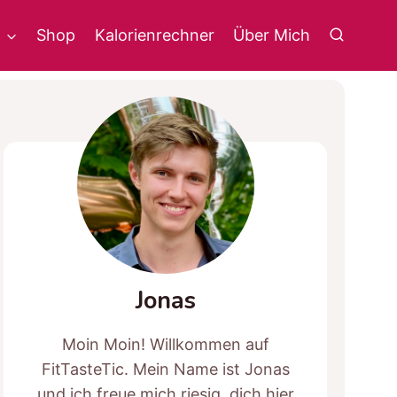
g
Shop
Kalorienrechner
Über Mich
Jonas
Moin Moin! Willkommen auf
FitTasteTic. Mein Name ist Jonas
und ich freue mich riesig, dich hier