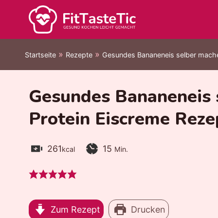
Zum
Inhalt
springen
»
»
Startseite
Rezepte
Gesundes Bananeneis selber mache
Gesundes Bananeneis 
Protein Eiscreme Reze
Kalorien:
Zubereitungszeit:
Minuten
261
15
kcal
Min.
Zum Rezept
Drucken