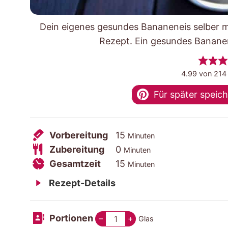
Dein eigenes gesundes Bananeneis selber m
Rezept. Ein gesundes Bananene
4.99
von
214
Für später speic
V
M
Vorbereitung
15
Minuten
o
Z
M
i
Zubereitung
0
Minuten
r
u
G
i
n
M
Gesamtzeit
15
Minuten
b
b
e
n
u
i
Rezept-Details
e
e
s
u
t
n
r
r
a
t
e
u
Portionen
–
+
Glas
e
e
m
e
n
t