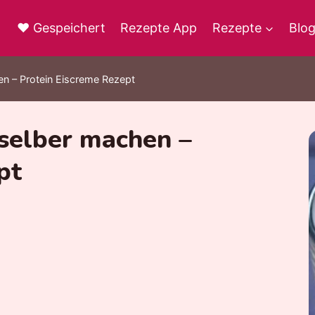
♥ Gespeichert
Rezepte App
Rezepte
Blo
n – Protein Eiscreme Rezept
selber machen –
pt