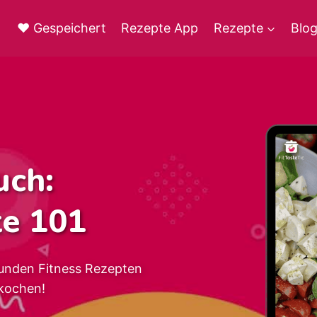
♥ Gespeichert
Rezepte App
Rezepte
Blo
uch:
te 101
unden Fitness Rezepten
kochen!