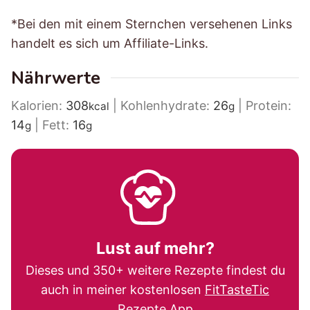
*Bei den mit einem Sternchen versehenen Links
handelt es sich um Affiliate-Links.
Nährwerte
Kalorien:
308
|
Kohlenhydrate:
26
|
Protein:
kcal
g
14
|
Fett:
16
g
g
Lust auf mehr?
Dieses und 350+ weitere Rezepte findest du
auch in meiner kostenlosen
FitTasteTic
Rezepte App