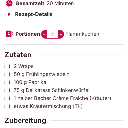
r
u
G
M
n
i
Gesamtzeit
20
Minuten
b
b
e
i
u
n
Rezept-Details
e
e
s
n
t
u
r
r
a
u
e
t
Portionen
Flammkuchen
–
+
e
e
m
t
n
e
i
i
t
e
n
t
t
z
n
Zutaten
u
u
e
▢
2
Wraps
n
n
i
▢
50
g
Frühlingszwiebeln
g
g
t
▢
100
g
Paprika
s
s
▢
75
g
Delikatess Schinkenwürfel
z
z
▢
1
halber Becher
Crème Fraîche (Kräuter)
e
e
▢
etwas
Kräutermischung
(Tk)
i
i
t
t
Zubereitung