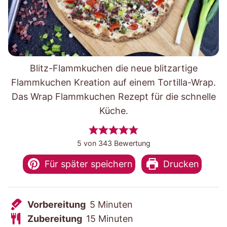
Blitz-Flammkuchen die neue blitzartige
Flammkuchen Kreation auf einem Tortilla-Wrap.
Das Wrap Flammkuchen Rezept für die schnelle
Küche.
5
von
343
Bewertung
Für später speichern
Drucken
V
M
Vorbereitung
5
Minuten
o
Z
i
M
Zubereitung
15
Minuten