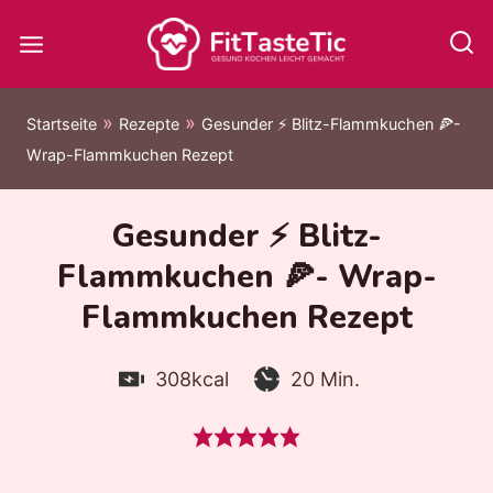
Zum
Inhalt
springen
»
»
Startseite
Rezepte
Gesunder ⚡️ Blitz-Flammkuchen 🍕-
Wrap-Flammkuchen Rezept
Gesunder ⚡️ Blitz-
Flammkuchen 🍕- Wrap-
Flammkuchen Rezept
Kalorien:
Zubereitungszeit:
Minuten
308
kcal
20
Min.