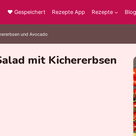
♥ Gespeichert
Rezepte App
Rezepte
Blo
chererbsen und Avocado
Salad mit Kichererbsen