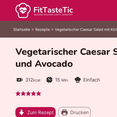
Zum
Inhalt
springen
»
»
Startseite
Rezepte
Vegetarischer Caesar Salad mit Ki
Vegetarischer Caesar 
und Avocado
Kalorien:
Zubereitungszeit:
Minuten
Level:
312
15
Einfach
kcal
Min.
Zum Rezept
Drucken