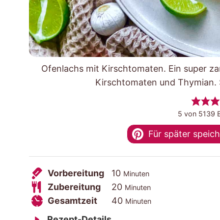
Ofenlachs mit Kirschtomaten. Ein super za
Kirschtomaten und Thymian. S
5
von
5139
B
Für später speic
V
M
Vorbereitung
10
Minuten
o
Z
i
M
Zubereitung
20
Minuten
r
u
G
n
i
M
Gesamtzeit
40
Minuten
b
b
e
u
n
i
Rezept-Details