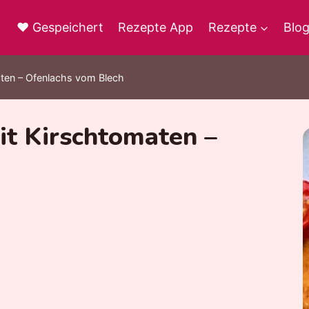
♥ Gespeichert
Rezepte App
Rezepte
Blo
aten – Ofenlachs vom Blech
it Kirschtomaten –