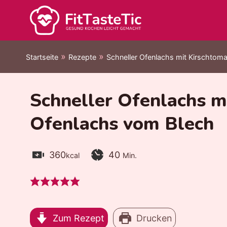
Zum
Inhalt
springen
»
»
Startseite
Rezepte
Schneller Ofenlachs mit Kirschtom
Schneller Ofenlachs m
Ofenlachs vom Blech
Kalorien:
Zubereitungszeit:
Minuten
360
40
kcal
Min.
Zum Rezept
Drucken