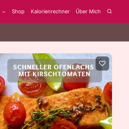
g
Shop
Kalorienrechner
Über Mich
♡