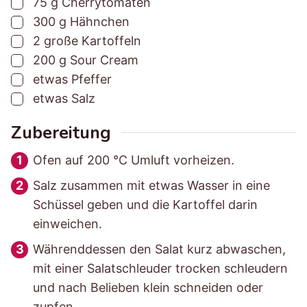
▢
75
g
Cherrytomaten
g
g
t
▢
300
g
Hähnchen
s
s
▢
2
große
Kartoffeln
z
z
▢
200
g
Sour Cream
e
e
▢
etwas
Pfeffer
i
i
▢
etwas
Salz
t
t
Zubereitung
Ofen auf 200 °C Umluft vorheizen.
Salz zusammen mit etwas Wasser in eine
Schüssel geben und die Kartoffel darin
einweichen.
Währenddessen den Salat kurz abwaschen,
mit einer Salatschleuder trocken schleudern
und nach Belieben klein schneiden oder
zupfen.