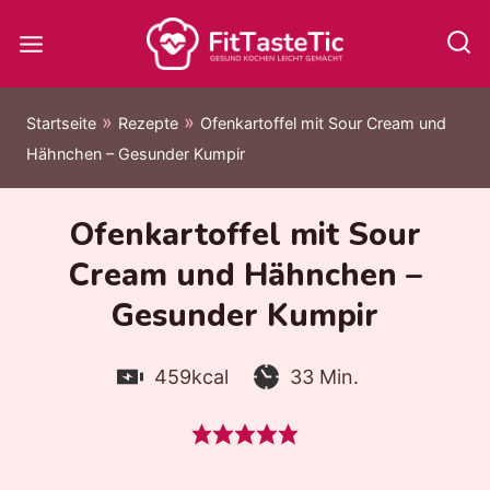
Zum
Inhalt
springen
»
»
Startseite
Rezepte
Ofenkartoffel mit Sour Cream und
Hähnchen – Gesunder Kumpir
Ofenkartoffel mit Sour
Cream und Hähnchen –
Gesunder Kumpir
Kalorien:
Zubereitungszeit:
Minuten
459
kcal
33
Min.