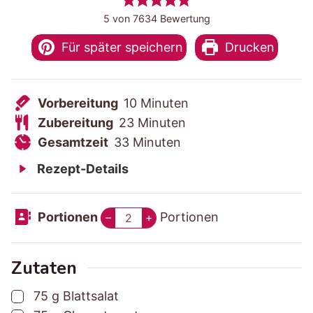
5
von
7634
Bewertung
Für später speichern
Drucken
V
M
Vorbereitung
10
Minuten
o
Z
M
i
Zubereitung
23
Minuten
r
u
G
M
i
n
Gesamtzeit
33
Minuten
b
b
e
i
n
u
Rezept-Details
e
e
s
n
u
t
r
r
a
u
t
e
Portionen
Portionen
–
+
e
e
m
t
e
n
i
i
t
e
n
t
t
z
n
Zutaten
u
u
e
▢
75
g
Blattsalat
n
n
i