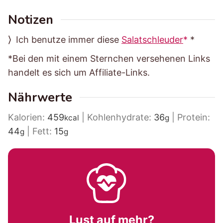
Notizen
⟩ Ich benutze immer diese
Salatschleuder
*
*Bei den mit einem Sternchen versehenen Links
handelt es sich um Affiliate-Links.
Nährwerte
Kalorien:
459
|
Kohlenhydrate:
36
|
Protein:
kcal
g
44
|
Fett:
15
g
g
Lust auf mehr?