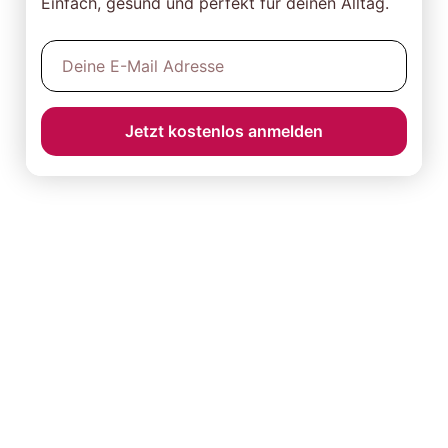
Einfach, gesund und perfekt für deinen Alltag.
Jetzt kostenlos anmelden