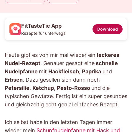
FitTasteTic App
Download
Rezepte für unterwegs
Heute gibt es von mir mal wieder ein
leckeres
Nudel-Rezept
. Genauer gesagt eine
schnelle
Nudelpfanne
mit
Hackfleisch
,
Paprika
und
Erbsen
. Dazu gesellen sich dann noch
Petersilie
,
Ketchup
,
Pesto-Rosso
und die
typischen Gewürze. Fertig ist ein super gesundes
und gleichzeitig echt genial einfaches Rezept.
Ich selbst habe in den letzten Tagen immer
wieder mein
Schupfnudelpfanne mit Hack und