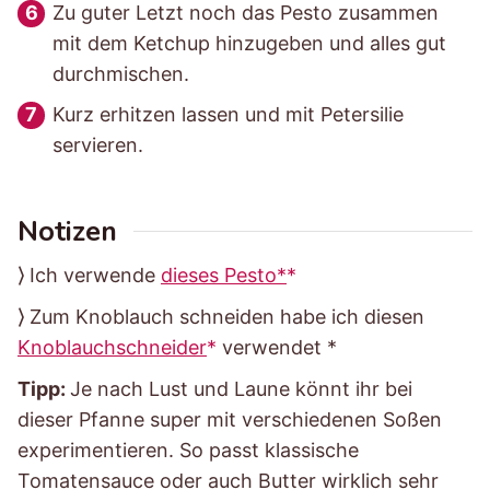
Zu guter Letzt noch das Pesto zusammen
mit dem Ketchup hinzugeben und alles gut
durchmischen.
Kurz erhitzen lassen und mit Petersilie
servieren.
Notizen
⟩ Ich verwende
dieses Pesto*
⟩ Zum Knoblauch schneiden habe ich diesen
Knoblauchschneider
verwendet *
Tipp:
Je nach Lust und Laune könnt ihr bei
dieser Pfanne super mit verschiedenen Soßen
experimentieren. So passt klassische
Tomatensauce oder auch Butter wirklich sehr