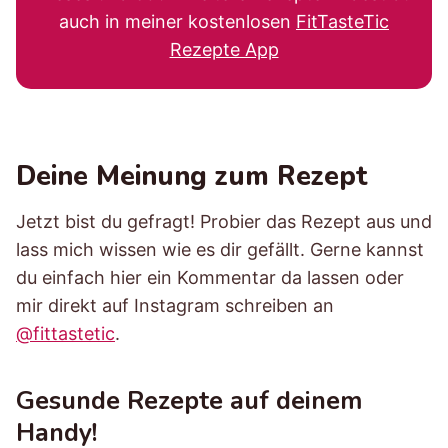
auch in meiner kostenlosen
FitTasteTic
Rezepte App
Deine Meinung zum Rezept
Jetzt bist du gefragt! Probier das Rezept aus und
lass mich wissen wie es dir gefällt. Gerne kannst
du einfach hier ein Kommentar da lassen oder
mir direkt auf Instagram schreiben an
@fittastetic
.
Gesunde Rezepte auf deinem
Handy!