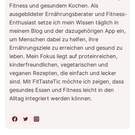
Fitness und gesundem Kochen. Als
ausgebildeter Ernährungsberater und Fitness-
Enthusiast setze ich mein Wissen täglich in
meinem Blog und der dazugehörigen App ein,
um Menschen dabei zu helfen, ihre
Ernährungsziele zu erreichen und gesund zu
leben. Mein Fokus liegt auf proteinreichen,
kinderfreundlichen, vegetarischen und
veganen Rezepten, die einfach und lecker
sind. Mit FitTasteTic möchte ich zeigen, dass
gesundes Essen und Fitness leicht in den
Alltag integriert werden können.