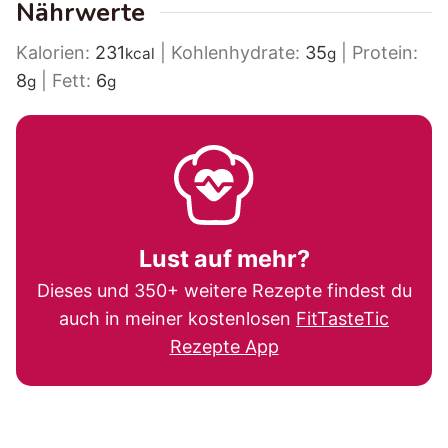
Nährwerte
Kalorien:
231
|
Kohlenhydrate:
35
|
Protein:
kcal
g
8
|
Fett:
6
g
g
Lust auf mehr?
Dieses und 350+ weitere Rezepte findest du
auch in meiner kostenlosen
FitTasteTic
Rezepte App