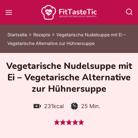
Zum
Inhalt
springen
»
»
Startseite
Rezepte
Vegetarische Nudelsuppe mit Ei –
Vegetarische Alternative zur Hühnersuppe
Vegetarische Nudelsuppe mit
Ei – Vegetarische Alternative
zur Hühnersuppe
Kalorien:
Zubereitungszeit:
Minuten
231
kcal
25
Min.