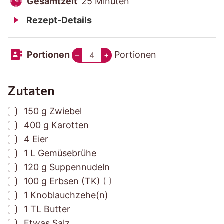
r
u
G
M
i
n
Gesamtzeit
25
Minuten
b
b
e
i
n
u
Rezept-Details
e
e
s
n
u
t
r
r
a
u
t
e
Portionen
Portionen
–
+
e
e
m
t
e
n
i
i
t
e
n
t
t
z
n
Zutaten
u
u
e
▢
150
g
Zwiebel
n
n
i
▢
400
g
Karotten
g
g
t
▢
4
Eier
s
s
▢
1
L
Gemüsebrühe
z
z
▢
120
g
Suppennudeln
e
e
▢
100
g
Erbsen (TK)
( )
i
i
▢
1
Knoblauchzehe(n)
t
t
▢
1
TL
Butter
▢
Etwas
Salz