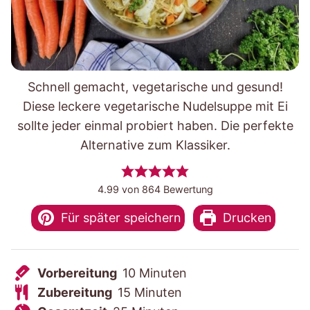
Schnell gemacht, vegetarische und gesund!
Diese leckere vegetarische Nudelsuppe mit Ei
sollte jeder einmal probiert haben. Die perfekte
Alternative zum Klassiker.
4.99
von
864
Bewertung
Für später speichern
Drucken
V
M
Vorbereitung
10
Minuten
o
Z
M
i
Zubereitung
15
Minuten