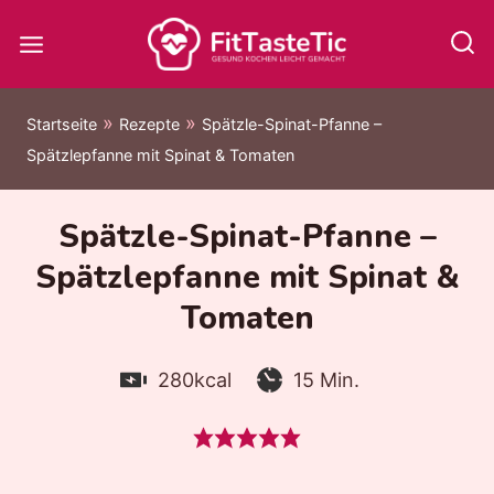
Zum
Inhalt
springen
»
»
Startseite
Rezepte
Spätzle-Spinat-Pfanne –
Spätzlepfanne mit Spinat & Tomaten
Spätzle-Spinat-Pfanne –
Spätzlepfanne mit Spinat &
Tomaten
Kalorien:
Zubereitungszeit:
Minuten
280
kcal
15
Min.