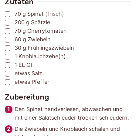
Zutaten
u
u
e
▢
70
g
Spinat
(frisch)
n
n
i
▢
200
g
Spätzle
g
g
t
▢
70
g
Cherrytomaten
s
s
▢
60
g
Zwiebeln
z
z
▢
30
g
Frühlingszwiebeln
e
e
▢
1
Knoblauchzehe(n)
i
i
▢
1
EL
Öl
t
t
▢
etwas
Salz
▢
etwas
Pfeffer
Zubereitung
Den Spinat handverlesen, abwaschen und
mit einer Salatschleuder trocken schleudern.
Die Zwiebeln und Knoblauch schälen und