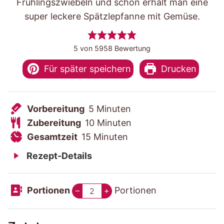
Frühlingszwiebeln und schon erhält man eine
super leckere Spätzlepfanne mit Gemüse.
5
von
5958
Bewertung
Für später speichern
Drucken
V
M
Vorbereitung
5
Minuten
o
Z
i
M
Zubereitung
10
Minuten
r
u
G
M
n
i
Gesamtzeit
15
Minuten
b
b
e
i
u
n
Rezept-Details
e
e
s
n
t
u
r
r
a
u
e
t
Portionen
Portionen
–
+
e
e
m
t
n
e
i
i
t
e
n
t
t
z
n