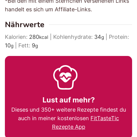
*Bei den mit einem Sternchen versehenen Links
handelt es sich um Affiliate-Links.
Nährwerte
Kalorien:
280
|
Kohlenhydrate:
34
|
Protein:
kcal
g
10
|
Fett:
9
g
g
Lust auf mehr?
Dieses und 350+ weitere Rezepte findest du
auch in meiner kostenlosen
FitTasteTic
Rezepte App